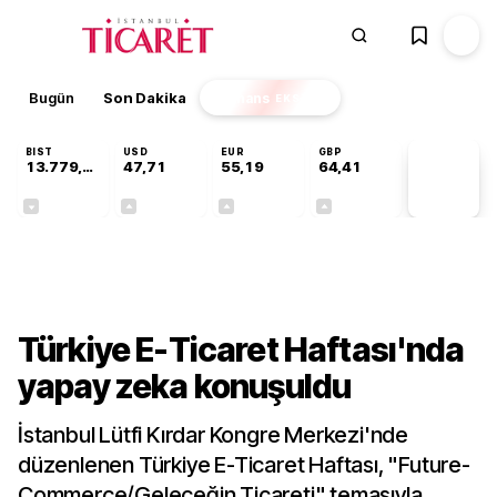
Bugün
Son Dakika
Finans
EKSTRA
BIST
USD
EUR
GBP
13.779,39
47,71
55,19
64,41
PİYASA
VERİLERİ
-0,14%
+0,18%
+0,32%
+0,38%
Sektörel
Türkiye E-Ticaret Haftası'nda
yapay zeka konuşuldu
İstanbul Lütfi Kırdar Kongre Merkezi'nde
düzenlenen Türkiye E-Ticaret Haftası, "Future-
Commerce/Geleceğin Ticareti" temasıyla