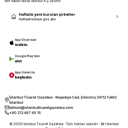
telif hakları Borsa İstanbul A.Ş.’ye aittir.
Haftalık yeni kurulan şirketler
Haftalık listeye göz atın
App Store'dan
indirin
Google Play'den
alın
App Galeri ile
keşfedin
İstanbul Ticaret Gazetesi · Reşadiye Cad. Eminönü 34112 Fatih/
İstanbul
iletisim@istanbulticaretgazetesi.com
+90 212 467 65 15
© 2026 İstanbul Ticaret Gazetesi · Tüm hakları saklıdır · Bir İstanbul