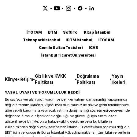
•
•
•
•
İTOTAM
BTM
SoftITo
Kitap İstanbul
Teknopark İstanbul
İDTM İstanbul
İTOSAM
Cemile Sultan Tesisleri
ICVB
İstanbul Ticaret Üniversitesi
Gizlilik ve KVKK
Doğrulama
Yayın
Künye
•
İletişim
•
•
•
Politikası
Politikası
İlkeleri
YASAL UYARI VE SORUMLULUK REDDİ
Bu sayfada yer alan bilgi, yorum ve içerikler yatırım danışmanlığı kapsamında
değildir. Yatırım kararları, kişisel mali durumunuz ile risk ve getiri tercihlerinize
göre yetkili kurumlarla yapılacak yatırım danışmanlığı sözleşmesi çerçevesinde
değerlendirilmelidir. İçeriklerin doğruluğu ve güncelliği için azami özen
gösterilmekle birlikte, olası hata, eksiklik, gecikme veya bu bilgilerin
kullanımından doğabilecek zararlardan İstanbul Ticaret Odası sorumlu değildir.
BIST isim ve logosu ile Borsa İstanbul A.Ş. adına açıklanan tüm bilgi ve verilerin