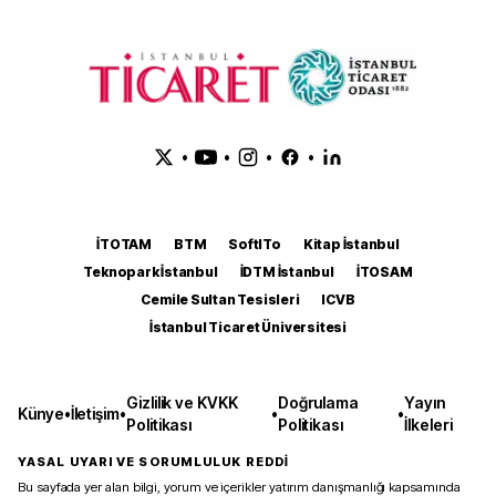
•
•
•
•
İTOTAM
BTM
SoftITo
Kitap İstanbul
Teknopark İstanbul
İDTM İstanbul
İTOSAM
Cemile Sultan Tesisleri
ICVB
İstanbul Ticaret Üniversitesi
Gizlilik ve KVKK
Doğrulama
Yayın
Künye
•
İletişim
•
•
•
Politikası
Politikası
İlkeleri
YASAL UYARI VE SORUMLULUK REDDİ
Bu sayfada yer alan bilgi, yorum ve içerikler yatırım danışmanlığı kapsamında