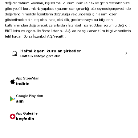
değildir. Yatırım kararları, kişisel mali durumunuz ile risk ve getiri tercihlerinize
göre yetkili kurumlarla yapılacak yatırım danışmanlığı sözleşmesi çerçevesinde
değerlendirilmelidir. İçeriklerin doğruluğu ve güncelliği için azami özen
gösterilmekle birlikte, olası hata, eksiklik, gecikme veya bu bilgilerin
kullanımından doğabilecek zararlardan İstanbul Ticaret Odası sorumlu değildir.
BIST isim ve logosu ile Borsa İstanbul A.Ş. adına açıklanan tüm bilgi ve verilerin
telif hakları Borsa İstanbul A.Ş.’ye aittir.
Haftalık yeni kurulan şirketler
Haftalık listeye göz atın
App Store'dan
indirin
Google Play'den
alın
App Galeri ile
keşfedin