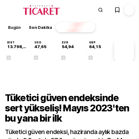
Bugün
Son Dakika
Finans
EKSTRA
BIST
USD
EUR
GBP
13.798,82
47,65
54,94
64,15
PİYASA
VERİLERİ
+0,70%
+0,05%
-0,13%
-0,04%
Finans
Tüketici güven endeksinde
sert yükseliş! Mayıs 2023'ten
bu yana bir ilk
Tüketici güven endeksi, haziranda aylık bazda