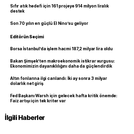
Sıfır atık hedefi için 161 projeye 914 milyon liralık
destek
Son 70 yılın en güçlü El Nino’su geliyor
Editörün Seçimi
Borsa İstanbul’da işlem hacmi 187,2 milyar lira oldu
Bakan Şimşek’ten makroekonomik istikrar vurgusu:
Ekonomimizin dayanıklılığını daha da güçlendirdik
Altın fonlarına ilgi canlandı: İki ay sonra 3 milyar
dolarlık net giriş
Fed Başkanı Warsh için gelecek hafta kritik önemde:
Faiz artışı için tek kriter var
İlgili Haberler