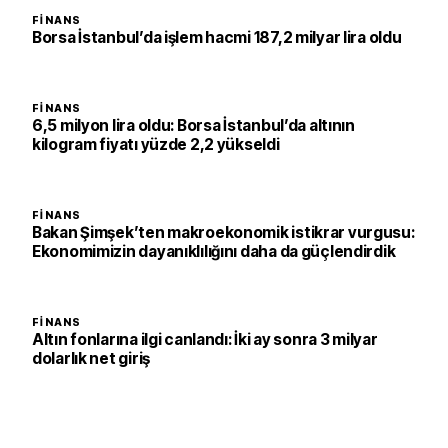
FINANS
Borsa İstanbul’da işlem hacmi 187,2 milyar lira oldu
FINANS
6,5 milyon lira oldu: Borsa İstanbul’da altının
kilogram fiyatı yüzde 2,2 yükseldi
FINANS
Bakan Şimşek’ten makroekonomik istikrar vurgusu:
Ekonomimizin dayanıklılığını daha da güçlendirdik
FINANS
Altın fonlarına ilgi canlandı: İki ay sonra 3 milyar
dolarlık net giriş