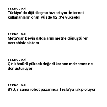
TEKNOLOJI
Türkiye'de dijitalleşme hızı artıyor: İnternet
kullananların oranı yüzde 92,3'e yükseldi
TEKNOLOJI
Meta’dan beyin dalgalarını metne dönüştüren
cerrahisiz sistem
TEKNOLOJI
Çin kömürü yüksek değerli karbon malzemesine
dönüştürüyor
TEKNOLOJI
BYD, insansı robot pazarında Tesla’ya rakip oluyor