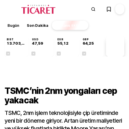
Bugün
Son Dakika
Finans
EKSTRA
BIST
USD
EUR
GBP
13.703,13
47,59
55,12
64,25
PİYASA
VERİLERİ
+0,11%
+0,05%
+0,20%
+0,24%
Teknoloji
TSMC’nin 2nm yongaları cep
yakacak
TSMC, 2nm işlem teknolojisiyle çip üretiminde
yeni bir döneme giriyor. Artan üretim maliyetleri
ve yüksek fiyatlarla birlikte Moore Yasası’nın