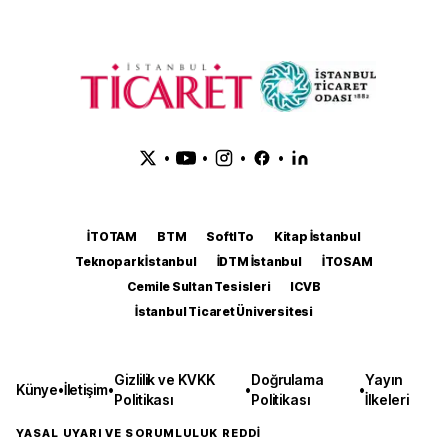
•
•
•
•
İTOTAM
BTM
SoftITo
Kitap İstanbul
Teknopark İstanbul
İDTM İstanbul
İTOSAM
Cemile Sultan Tesisleri
ICVB
İstanbul Ticaret Üniversitesi
Gizlilik ve KVKK
Doğrulama
Yayın
Künye
•
İletişim
•
•
•
Politikası
Politikası
İlkeleri
YASAL UYARI VE SORUMLULUK REDDİ