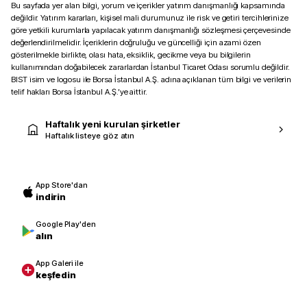
Bu sayfada yer alan bilgi, yorum ve içerikler yatırım danışmanlığı kapsamında
değildir. Yatırım kararları, kişisel mali durumunuz ile risk ve getiri tercihlerinize
göre yetkili kurumlarla yapılacak yatırım danışmanlığı sözleşmesi çerçevesinde
değerlendirilmelidir. İçeriklerin doğruluğu ve güncelliği için azami özen
gösterilmekle birlikte, olası hata, eksiklik, gecikme veya bu bilgilerin
kullanımından doğabilecek zararlardan İstanbul Ticaret Odası sorumlu değildir.
BIST isim ve logosu ile Borsa İstanbul A.Ş. adına açıklanan tüm bilgi ve verilerin
telif hakları Borsa İstanbul A.Ş.’ye aittir.
Haftalık yeni kurulan şirketler
Haftalık listeye göz atın
App Store'dan
indirin
Google Play'den
alın
App Galeri ile
keşfedin