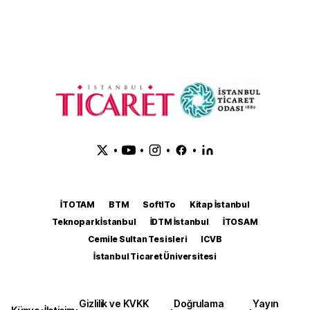
•
•
•
•
İTOTAM
BTM
SoftITo
Kitap İstanbul
Teknopark İstanbul
İDTM İstanbul
İTOSAM
Cemile Sultan Tesisleri
ICVB
İstanbul Ticaret Üniversitesi
Gizlilik ve KVKK
Doğrulama
Yayın