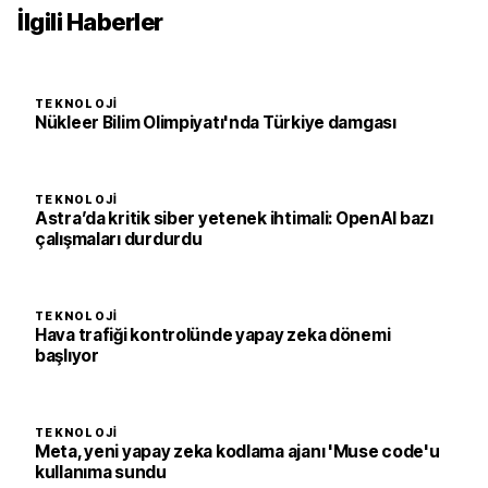
İlgili Haberler
TEKNOLOJI
Nükleer Bilim Olimpiyatı'nda Türkiye damgası
TEKNOLOJI
Astra’da kritik siber yetenek ihtimali: OpenAI bazı
çalışmaları durdurdu
TEKNOLOJI
Hava trafiği kontrolünde yapay zeka dönemi
başlıyor
TEKNOLOJI
Meta, yeni yapay zeka kodlama ajanı 'Muse code'u
kullanıma sundu