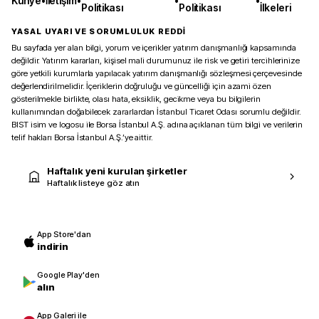
Künye
•
İletişim
•
•
•
Politikası
Politikası
İlkeleri
YASAL UYARI VE SORUMLULUK REDDİ
Bu sayfada yer alan bilgi, yorum ve içerikler yatırım danışmanlığı kapsamında
değildir. Yatırım kararları, kişisel mali durumunuz ile risk ve getiri tercihlerinize
göre yetkili kurumlarla yapılacak yatırım danışmanlığı sözleşmesi çerçevesinde
değerlendirilmelidir. İçeriklerin doğruluğu ve güncelliği için azami özen
gösterilmekle birlikte, olası hata, eksiklik, gecikme veya bu bilgilerin
kullanımından doğabilecek zararlardan İstanbul Ticaret Odası sorumlu değildir.
BIST isim ve logosu ile Borsa İstanbul A.Ş. adına açıklanan tüm bilgi ve verilerin
telif hakları Borsa İstanbul A.Ş.’ye aittir.
Haftalık yeni kurulan şirketler
Haftalık listeye göz atın
App Store'dan
indirin
Google Play'den
alın
App Galeri ile