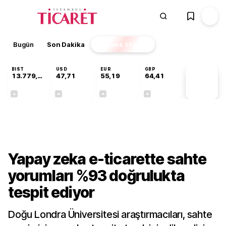
Bugün
Son Dakika
Finans
EKSTRA
BIST
USD
EUR
GBP
13.779,39
47,71
55,19
64,41
PİYASA
VERİLERİ
-0,14%
+0,18%
+0,32%
+0,38%
Teknoloji
Yapay zeka e-ticarette sahte
yorumları %93 doğrulukta
tespit ediyor
Doğu Londra Üniversitesi araştırmacıları, sahte