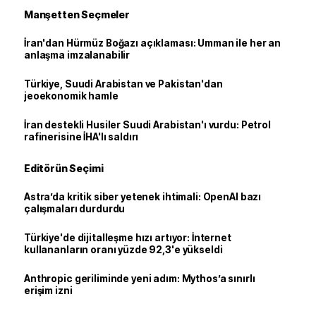
Manşetten Seçmeler
İran'dan Hürmüz Boğazı açıklaması: Umman ile her an
anlaşma imzalanabilir
Türkiye, Suudi Arabistan ve Pakistan'dan
jeoekonomik hamle
İran destekli Husiler Suudi Arabistan'ı vurdu: Petrol
rafinerisine İHA'lı saldırı
Editörün Seçimi
Astra’da kritik siber yetenek ihtimali: OpenAI bazı
çalışmaları durdurdu
Türkiye'de dijitalleşme hızı artıyor: İnternet
kullananların oranı yüzde 92,3'e yükseldi
Anthropic geriliminde yeni adım: Mythos’a sınırlı
erişim izni