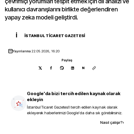
çevrimiçi yorumları tespit etmek için dil analizi ve
kullanıcı davranışlarını birlikte değerlendiren
yapay zeka modeli geliştirdi.
İ
İSTANBUL TICARET GAZETESI
Yayınlanma
22.05.2026, 16:20
Paylaş
N
Google'da bizi tercih edilen kaynak olarak
ekleyin
İstanbul Ticaret Gazetesi
'i tercih edilen kaynak olarak
ekleyerek haberlerimizi Google'da daha sık görebilirsiniz.
Kaynak ekle
Nasıl çalışır?
›