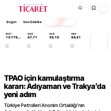
Bugün
Son Dakika
Finans
EKSTRA
BIST
USD
EUR
GBP
13.779,39
47,71
55,19
64,41
PİYASA
VERİLERİ
-0,14%
+0,18%
+0,32%
+0,38%
Sektörel
TPAO için kamulaştırma
kararı: Adıyaman ve Trakya’da
yeni adım
Türkiye Petrolleri Anonim Ortaklığı’nın