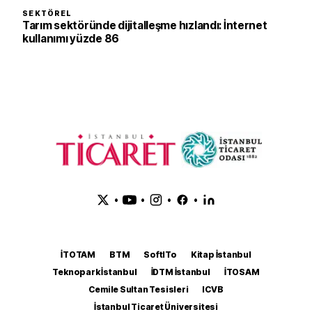
SEKTÖREL
Tarım sektöründe dijitalleşme hızlandı: İnternet
kullanımı yüzde 86
•
•
•
•
İTOTAM
BTM
SoftITo
Kitap İstanbul
Teknopark İstanbul
İDTM İstanbul
İTOSAM
Cemile Sultan Tesisleri
ICVB
İstanbul Ticaret Üniversitesi