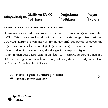
Gizlilik ve KVKK
Doğrulama
Yayın
Künye
•
İletişim
•
•
•
Politikası
Politikası
İlkeleri
YASAL UYARI VE SORUMLULUK REDDİ
Bu sayfada yer alan bilgi, yorum ve içerikler yatırım danışmanlığı kapsamında
değildir. Yatırım kararları, kişisel mali durumunuz ile risk ve getiri tercihlerinize
göre yetkili kurumlarla yapılacak yatırım danışmanlığı sözleşmesi çerçevesinde
değerlendirilmelidir. İçeriklerin doğruluğu ve güncelliği için azami özen
gösterilmekle birlikte, olası hata, eksiklik, gecikme veya bu bilgilerin
kullanımından doğabilecek zararlardan İstanbul Ticaret Odası sorumlu değildir.
BIST isim ve logosu ile Borsa İstanbul A.Ş. adına açıklanan tüm bilgi ve verilerin
telif hakları Borsa İstanbul A.Ş.’ye aittir.
Haftalık yeni kurulan şirketler
Haftalık listeye göz atın
App Store'dan
indirin