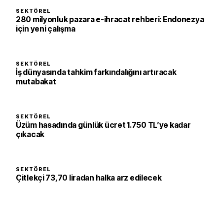
SEKTÖREL
280 milyonluk pazara e-ihracat rehberi: Endonezya
için yeni çalışma
SEKTÖREL
İş dünyasında tahkim farkındalığını artıracak
mutabakat
SEKTÖREL
Üzüm hasadında günlük ücret 1.750 TL’ye kadar
çıkacak
SEKTÖREL
Çitlekçi 73,70 liradan halka arz edilecek