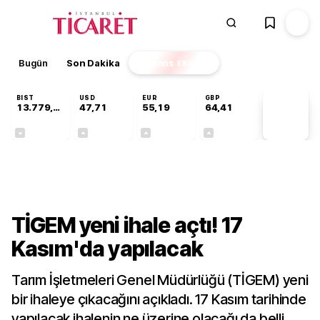
Bugün
Son Dakika
Finans
EKSTRA
BIST
USD
EUR
GBP
13.779,39
47,71
55,19
64,41
PİYASA
VERİLERİ
-0,14%
+0,18%
+0,32%
+0,38%
Sektörel
TİGEM yeni ihale açtı! 17
Kasım'da yapılacak
Tarım İşletmeleri Genel Müdürlüğü (TİGEM) yeni
bir ihaleye çıkacağını açıkladı. 17 Kasım tarihinde
yapılacak ihalenin ne üzerine olacağı da belli