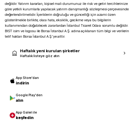
değildir. Yatırım kararları, kişisel mali durumunuz ile risk ve getiri tercihlerinize
göre yetkili kurumlarla yapılacak yatırım danışmanlığı sözleşmesi çerçevesinde
değerlendirilmelidir. İçeriklerin doğruluğu ve güncelliği için azami özen
gösterilmekle birlikte, olası hata, eksiklik, gecikme veya bu bilgilerin
kullanımından doğabilecek zararlardan İstanbul Ticaret Odası sorumlu değildir.
BIST isim ve logosu ile Borsa İstanbul A.Ş. adına açıklanan tüm bilgi ve verilerin
telif hakları Borsa İstanbul A.Ş.’ye aittir.
Haftalık yeni kurulan şirketler
Haftalık listeye göz atın
App Store'dan
indirin
Google Play'den
alın
App Galeri ile
keşfedin