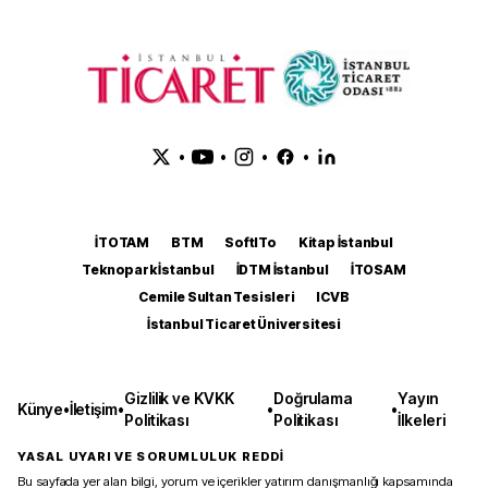
•
•
•
•
İTOTAM
BTM
SoftITo
Kitap İstanbul
Teknopark İstanbul
İDTM İstanbul
İTOSAM
Cemile Sultan Tesisleri
ICVB
İstanbul Ticaret Üniversitesi
Gizlilik ve KVKK
Doğrulama
Yayın
Künye
•
İletişim
•
•
•
Politikası
Politikası
İlkeleri
YASAL UYARI VE SORUMLULUK REDDİ
Bu sayfada yer alan bilgi, yorum ve içerikler yatırım danışmanlığı kapsamında