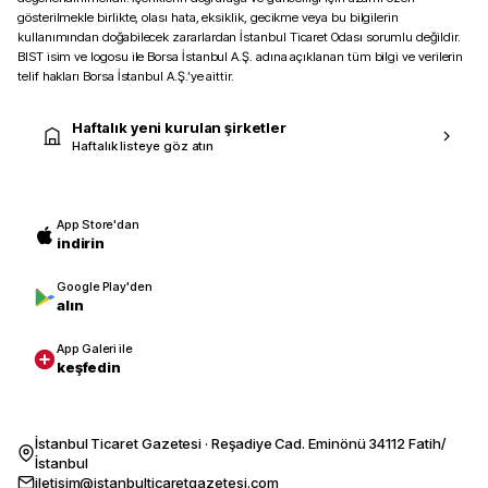
gösterilmekle birlikte, olası hata, eksiklik, gecikme veya bu bilgilerin
kullanımından doğabilecek zararlardan İstanbul Ticaret Odası sorumlu değildir.
BIST isim ve logosu ile Borsa İstanbul A.Ş. adına açıklanan tüm bilgi ve verilerin
telif hakları Borsa İstanbul A.Ş.’ye aittir.
Haftalık yeni kurulan şirketler
Haftalık listeye göz atın
App Store'dan
indirin
Google Play'den
alın
App Galeri ile
keşfedin
İstanbul Ticaret Gazetesi · Reşadiye Cad. Eminönü 34112 Fatih/
İstanbul
iletisim@istanbulticaretgazetesi.com