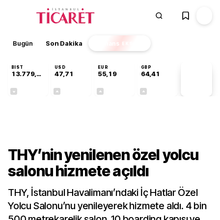
Bugün
Son Dakika
Finans
EKSTRA
BIST
USD
EUR
GBP
13.779,39
47,71
55,19
64,41
PİYASA
VERİLERİ
-0,14%
+0,18%
+0,32%
+0,38%
Sektörel
THY’nin yenilenen özel yolcu
salonu hizmete açıldı
THY, İstanbul Havalimanı’ndaki İç Hatlar Özel
Yolcu Salonu’nu yenileyerek hizmete aldı. 4 bin
500 metrekarelik salon, 10 boarding kapısı ve