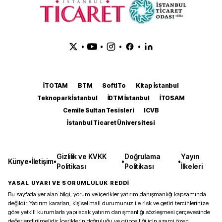
•
•
•
•
İTOTAM
BTM
SoftITo
Kitap İstanbul
Teknopark İstanbul
İDTM İstanbul
İTOSAM
Cemile Sultan Tesisleri
ICVB
İstanbul Ticaret Üniversitesi
Gizlilik ve KVKK
Doğrulama
Yayın
Künye
•
İletişim
•
•
•
Politikası
Politikası
İlkeleri
YASAL UYARI VE SORUMLULUK REDDİ
Bu sayfada yer alan bilgi, yorum ve içerikler yatırım danışmanlığı kapsamında
değildir. Yatırım kararları, kişisel mali durumunuz ile risk ve getiri tercihlerinize
göre yetkili kurumlarla yapılacak yatırım danışmanlığı sözleşmesi çerçevesinde
değerlendirilmelidir. İçeriklerin doğruluğu ve güncelliği için azami özen