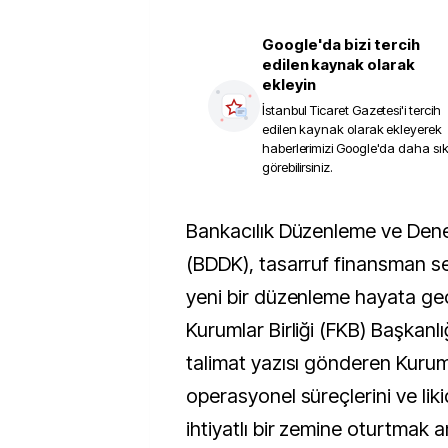
Google'da bizi tercih
edilen kaynak olarak
ekleyin
İstanbul Ticaret Gazetesi
'i tercih
edilen kaynak olarak ekleyerek
haberlerimizi Google'da daha sı
görebilirsiniz.
Bankacılık Düzenleme ve Denetleme Kurumu
(BDDK), tasarruf finansman s
yeni bir düzenleme hayata geç
Kurumlar Birliği (FKB) Başkanlı
talimat yazısı gönderen Kuru
operasyonel süreçlerini ve liki
ihtiyatlı bir zemine oturtmak a