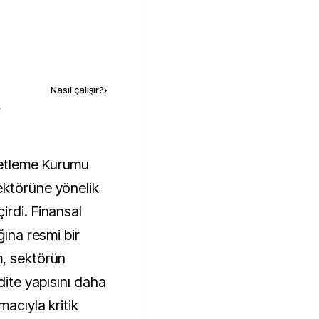
Kaynak ekle
Nasıl çalışır?
›
k
ektörüne yönelik
irdi. Finansal
ğına resmi bir
m, sektörün
dite yapısını daha
macıyla kritik