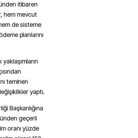
ünden itibaren
r, hem mevcut
i hem de sisteme
 ödeme planlarını
 yaklaşımların
çısından
ını teminen
eğişiklikler yaptı.
liği Başkanlığına
günden geçerli
lim oranı yüzde