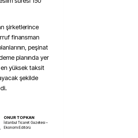
eslim süresi 150
 şirketlerince
arruf finansman
lanlarının, peşinat
ödeme planında yer
, en yüksek taksit
mayacak şekilde
di.
ONUR TOPKAN
İstanbul Ticaret Gazetesi –
Ekonomi Editörü