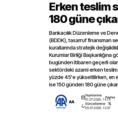
Erken teslim 
180 güne çıkar
Bankacılık Düzenleme ve Den
(BDDK), tasarruf finansman se
kurallarında stratejik değişiklik
Kurumlar Birliği Başkanlığına g
bugünden itibaren geçerli olan
sektördeki azami erken teslim
yüzde 45'e yükseltilirken, en 
ise 150 günden 180 güne çıkart
Yayınlanma
Paylaş
01.07.2026, 14:13
AA
Güncellenme
05.07.2026, 12:07