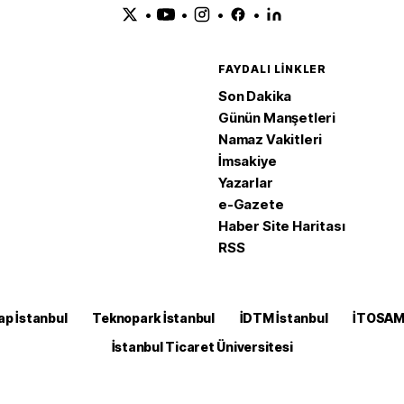
•
•
•
•
FAYDALI LINKLER
Son Dakika
Günün Manşetleri
Namaz Vakitleri
İmsakiye
Yazarlar
e-Gazete
Haber Site Haritası
RSS
ap İstanbul
Teknopark İstanbul
İDTM İstanbul
İTOSA
İstanbul Ticaret Üniversitesi