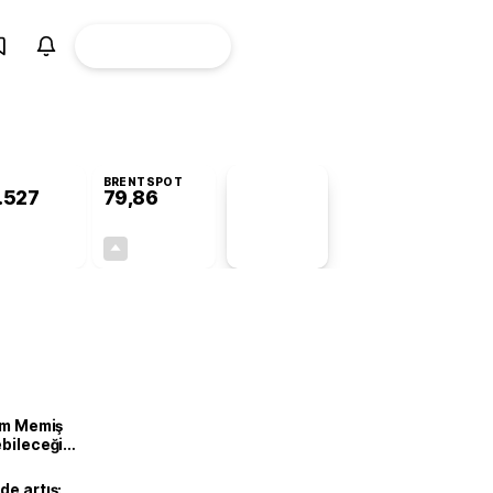
ÜYE
CANLI BORSA
Girişi
BRENTSPOT
.527
79,86
PİYASA
VERİLERİ
+0,09%
+1,20%
+0,00
0,95
lam Memiş
ebileceği
var
de artış: