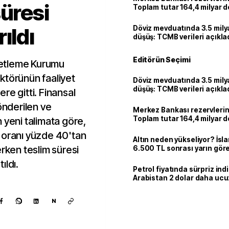
süresi
Toplam tutar 164,4 milyar d
ıldı
Döviz mevduatında 3.5 milya
düşüş: TCMB verileri açıkla
Editörün Seçimi
etleme Kurumu
ktörünün faaliyet
Döviz mevduatında 3.5 milya
düşüş: TCMB verileri açıkla
lere gitti. Finansal
önderilen ve
Merkez Bankası rezervlerin
Toplam tutar 164,4 milyar d
 yeni talimata göre,
 oranı yüzde 40'tan
Altın neden yükseliyor? İs
erken teslim süresi
6.500 TL sonrası yarın gör
seviyeyi açıkladı: 2 ihtimal 
ıldı.
Petrol fiyatında sürpriz indi
Arabistan 2 dolar daha uc
N