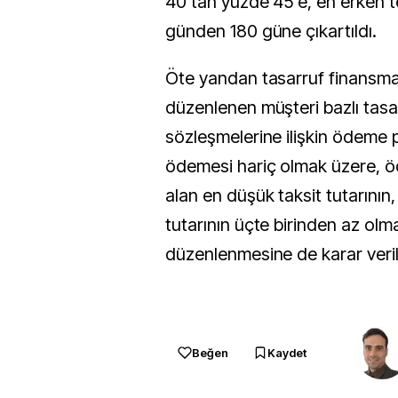
40'tan yüzde 45'e, en erken t
günden 180 güne çıkartıldı.
Öte yandan tasarruf finansman
düzenlenen müşteri bazlı tas
sözleşmelerine ilişkin ödeme p
ödemesi hariç olmak üzere, 
alan en düşük taksit tutarının
tutarının üçte birinden az ol
düzenlenmesine de karar veril
Beğen
Kaydet