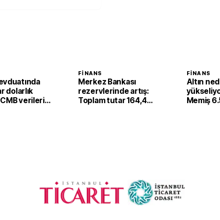
FINANS
FINANS
evduatında
Merkez Bankası
Altın ne
r dolarlık
rezervlerinde artış:
yükseliyo
CMB verileri
Toplam tutar 164,4
Memiş 6.
milyar dolara ulaştı
sonrası y
görebilec
açıkladı: 