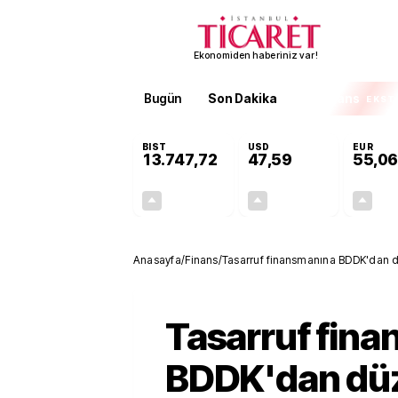
Ekonomiden haberiniz var!
Bugün
Son Dakika
Finans
EKST
BIST
USD
EUR
13.747,72
47,59
55,06
+0,33%
+0,06%
44,59
0,03
Anasayfa
/
Finans
/
Tasarruf finansmanına BDDK'dan dü
Tasarruf fin
BDDK'dan dü