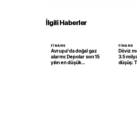
İlgili Haberler
FINANS
FINANS
Avrupa'da doğal gaz
Döviz m
alarmı: Depolar son 15
3.5 milya
yılın en düşük
düşüş: T
seviyesinde
açıkladı