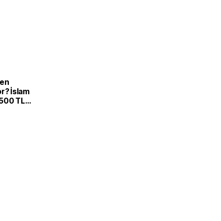
den
r? İslam
500 TL
arın
eği seviyeyi
2 ihtimal var