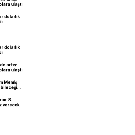
olara ulaştı
r dolarlık
dı
r dolarlık
dı
de artış:
olara ulaştı
lam Memiş
ebileceği
var
rim: S.
uz verecek