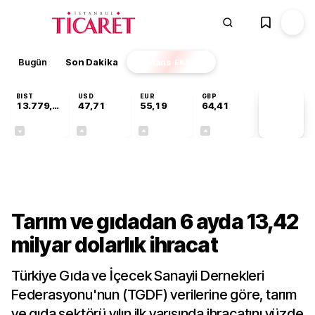
Bugün
Son Dakika
Finans
EKSTRA
BIST
USD
EUR
GBP
13.779,39
47,71
55,19
64,41
PİYASA
VERİLERİ
-0,14%
+0,18%
+0,32%
+0,38%
Sektörel
Tarım ve gıdadan 6 ayda 13,42
milyar dolarlık ihracat
Türkiye Gıda ve İçecek Sanayii Dernekleri
Federasyonu'nun (TGDF) verilerine göre, tarım
ve gıda sektörü yılın ilk yarısında ihracatını yüzde