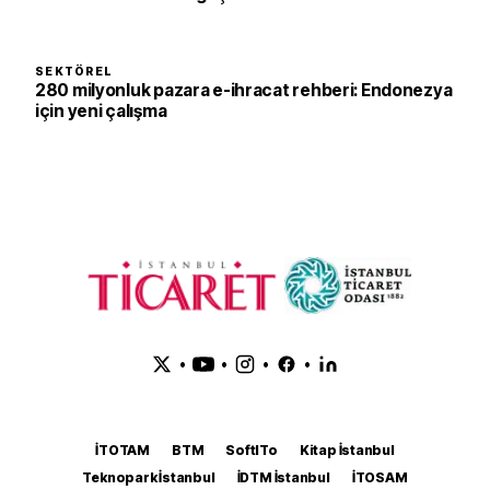
SEKTÖREL
280 milyonluk pazara e-ihracat rehberi: Endonezya
için yeni çalışma
•
•
•
•
İTOTAM
BTM
SoftITo
Kitap İstanbul
Teknopark İstanbul
İDTM İstanbul
İTOSAM