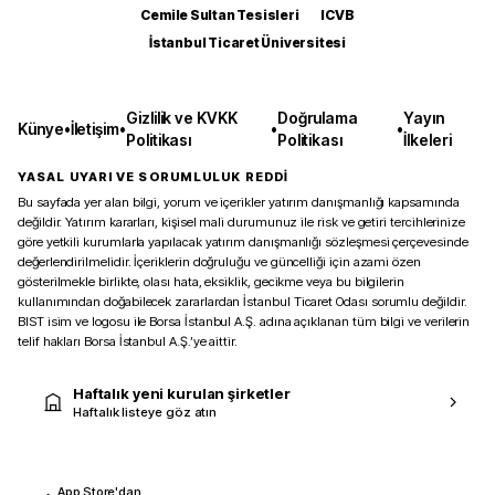
Cemile Sultan Tesisleri
ICVB
İstanbul Ticaret Üniversitesi
Gizlilik ve KVKK
Doğrulama
Yayın
Künye
•
İletişim
•
•
•
Politikası
Politikası
İlkeleri
YASAL UYARI VE SORUMLULUK REDDİ
Bu sayfada yer alan bilgi, yorum ve içerikler yatırım danışmanlığı kapsamında
değildir. Yatırım kararları, kişisel mali durumunuz ile risk ve getiri tercihlerinize
göre yetkili kurumlarla yapılacak yatırım danışmanlığı sözleşmesi çerçevesinde
değerlendirilmelidir. İçeriklerin doğruluğu ve güncelliği için azami özen
gösterilmekle birlikte, olası hata, eksiklik, gecikme veya bu bilgilerin
kullanımından doğabilecek zararlardan İstanbul Ticaret Odası sorumlu değildir.
BIST isim ve logosu ile Borsa İstanbul A.Ş. adına açıklanan tüm bilgi ve verilerin
telif hakları Borsa İstanbul A.Ş.’ye aittir.
Haftalık yeni kurulan şirketler
Haftalık listeye göz atın
App Store'dan