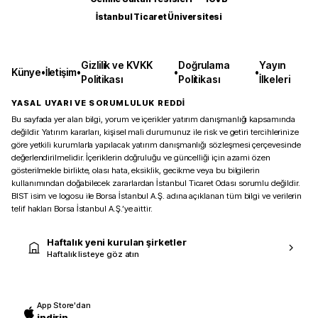
İstanbul Ticaret Üniversitesi
Gizlilik ve KVKK
Doğrulama
Yayın
Künye
•
İletişim
•
•
•
Politikası
Politikası
İlkeleri
YASAL UYARI VE SORUMLULUK REDDİ
Bu sayfada yer alan bilgi, yorum ve içerikler yatırım danışmanlığı kapsamında
değildir. Yatırım kararları, kişisel mali durumunuz ile risk ve getiri tercihlerinize
göre yetkili kurumlarla yapılacak yatırım danışmanlığı sözleşmesi çerçevesinde
değerlendirilmelidir. İçeriklerin doğruluğu ve güncelliği için azami özen
gösterilmekle birlikte, olası hata, eksiklik, gecikme veya bu bilgilerin
kullanımından doğabilecek zararlardan İstanbul Ticaret Odası sorumlu değildir.
BIST isim ve logosu ile Borsa İstanbul A.Ş. adına açıklanan tüm bilgi ve verilerin
telif hakları Borsa İstanbul A.Ş.’ye aittir.
Haftalık yeni kurulan şirketler
Haftalık listeye göz atın
App Store'dan
indirin