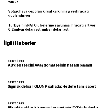
yaptık
Soğuk hava depoları kırsal kalkınmayı ve ihracatı
güçlendiriyor
Türkiye'nin NATO ülkelerine savunma ihracatı artıyor:
6,2 milyar doları aştı milyar doları aştı
İlgili Haberler
SEKTÖREL
AB'den tescilli Ayaş domatesinin hasadı başladı
SEKTÖREL
Sığınak delici TOLUN P sahada: Hedefe tam isabet
SEKTÖREL
Etkinlik sektörü, kongre turizmi için İTO’da buluştu