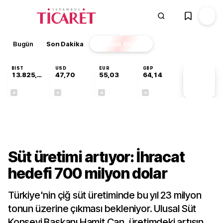
Bugün
Son Dakika
Finans
EKSTRA
BIST
USD
EUR
GBP
13.825,88
47,70
55,03
64,14
PİYASA
VERİLERİ
+0,20%
+0,17%
+0,03%
-0,05%
Sektörel
Süt üretimi artıyor: İhracat
hedefi 700 milyon dolar
Türkiye'nin çiğ süt üretiminde bu yıl 23 milyon
tonun üzerine çıkması bekleniyor. Ulusal Süt
Konseyi Başkanı Hamit Can, üretimdeki artışın