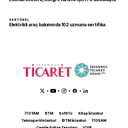
SEKTÖREL
Elektrikli araç bakımında 102 uzmana sertifika
•
•
•
•
İTOTAM
BTM
SoftITo
Kitap İstanbul
Teknopark İstanbul
İDTM İstanbul
İTOSAM
Cemile Sultan Tesisleri
ICVB