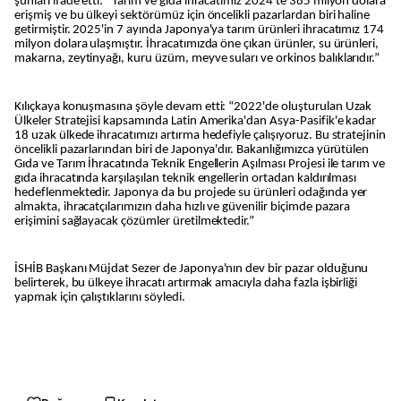
şunları ifade etti: “Tarım ve gıda ihracatımız 2024'te 385 milyon dolara
erişmiş ve bu ülkeyi sektörümüz için öncelikli pazarlardan biri haline
getirmiştir. 2025'in 7 ayında Japonya'ya tarım ürünleri ihracatımız 174
milyon dolara ulaşmıştır. İhracatımızda öne çıkan ürünler, su ürünleri,
makarna, zeytinyağı, kuru üzüm, meyve suları ve orkinos balıklarıdır.”
Kılıçkaya konuşmasına şöyle devam etti: “2022'de oluşturulan Uzak
Ülkeler Stratejisi kapsamında Latin Amerika'dan Asya-Pasifik'e kadar
18 uzak ülkede ihracatımızı artırma hedefiyle çalışıyoruz. Bu stratejinin
öncelikli pazarlarından biri de Japonya'dır. Bakanlığımızca yürütülen
Gıda ve Tarım İhracatında Teknik Engellerin Aşılması Projesi ile tarım ve
gıda ihracatında karşılaşılan teknik engellerin ortadan kaldırılması
hedeflenmektedir. Japonya da bu projede su ürünleri odağında yer
almakta, ihracatçılarımızın daha hızlı ve güvenilir biçimde pazara
erişimini sağlayacak çözümler üretilmektedir.”
İSHİB Başkanı Müjdat Sezer de Japonya'nın dev bir pazar olduğunu
belirterek, bu ülkeye ihracatı artırmak amacıyla daha fazla işbirliği
yapmak için çalıştıklarını söyledi.