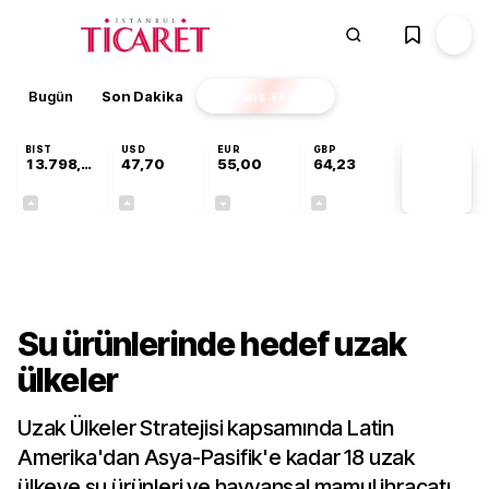
Bugün
Son Dakika
Finans
EKSTRA
BIST
USD
EUR
GBP
13.798,82
47,70
55,00
64,23
PİYASA
VERİLERİ
+0,70%
+0,16%
-0,02%
+0,08%
Sektörel
Su ürünlerinde hedef uzak
ülkeler
Uzak Ülkeler Stratejisi kapsamında Latin
Amerika'dan Asya-Pasifik'e kadar 18 uzak
ülkeye su ürünleri ve hayvansal mamul ihracatı