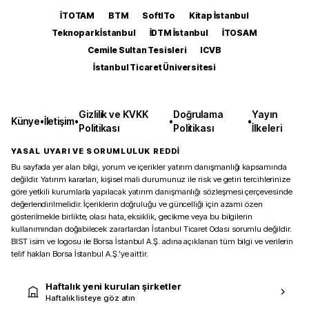
İTOTAM
BTM
SoftITo
Kitap İstanbul
Teknopark İstanbul
İDTM İstanbul
İTOSAM
Cemile Sultan Tesisleri
ICVB
İstanbul Ticaret Üniversitesi
Gizlilik ve KVKK
Doğrulama
Yayın
Künye
•
İletişim
•
•
•
Politikası
Politikası
İlkeleri
YASAL UYARI VE SORUMLULUK REDDİ
Bu sayfada yer alan bilgi, yorum ve içerikler yatırım danışmanlığı kapsamında
değildir. Yatırım kararları, kişisel mali durumunuz ile risk ve getiri tercihlerinize
göre yetkili kurumlarla yapılacak yatırım danışmanlığı sözleşmesi çerçevesinde
değerlendirilmelidir. İçeriklerin doğruluğu ve güncelliği için azami özen
gösterilmekle birlikte, olası hata, eksiklik, gecikme veya bu bilgilerin
kullanımından doğabilecek zararlardan İstanbul Ticaret Odası sorumlu değildir.
BIST isim ve logosu ile Borsa İstanbul A.Ş. adına açıklanan tüm bilgi ve verilerin
telif hakları Borsa İstanbul A.Ş.’ye aittir.
Haftalık yeni kurulan şirketler
Haftalık listeye göz atın