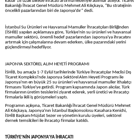
kadar 18 uzak ülkede ihracatı artırma hedefiyle adımlar atılıyor. Ticaret
Bakanlığı İhracat Genel Müdürü Mehmet Ali Kılıçkaya, “Bu stratejinin
öncelikli pazarlarından biri de Japonya'dır” dedi.
İstanbul Su Ürünleri ve Hayvansal Mamuller İhracatçıları Birliğinden
(İSHİB) yapılan açıklamaya göre, Türkiye'nin su ürünleri ve hayvansal
mamuller sektörü, önemli hedef pazarlarından Japonya'ya ihracatını
artırmak için çalışmalarına devam ederken, ülke pazarındaki yerini
güçlendirmeyi hedefliyor.
JAPONYA SEKTÖREL ALIM HEYETİ PROGRAMI
İSHİB, bu amaçla 1-7 Eylül tarihlerinde Türkiye İhracatçılar Meclisi Dış
Ticaret Kompleksi'nde Japonya Sektörel Alım Heyeti Programı ile
Japonya'nın en büyük 25 su ürünleri ve hayvansal mamuller ithalatçı
firmasını Türkiye'ye getirdi. Program kapsamında Japon alıcılar, Türk
firmalarının üretim tesislerini ziyaret ederek, yerli üretici ve ihracatçı
firmalarla ikili iş görüşmeleri yaptı.
Programın açılışına, Ticaret Bakanlığı İhracat Genel Müdürü Mehmet
Ali Kılıçkaya, Japonya'nın İstanbul Başkonsolosu Kasahara Kenichi,
İSHİB Başkanı Müjdat Sezer ve yönetim kurulu üyeleri, sektörel
dernek temsilcileri ile ihracatçı firmalar katıldı.
TÜRKİYE’NİN JAPONYA’YA İHRACATI