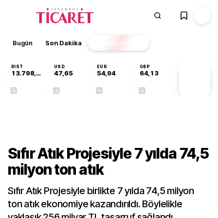
Bugün
Son Dakika
Finans
EKSTRA
BIST
USD
EUR
GBP
13.798,82
47,65
54,94
64,13
PİYASA
VERİLERİ
+0,70%
+0,04%
-0,14%
-0,07%
Sektörel
Sıfır Atık Projesiyle 7 yılda 74,5
milyon ton atık
Sıfır Atık Projesiyle birlikte 7 yılda 74,5 milyon
ton atık ekonomiye kazandırıldı. Böylelikle
yaklaşık 256 milyar TL tasarruf sağlandı.