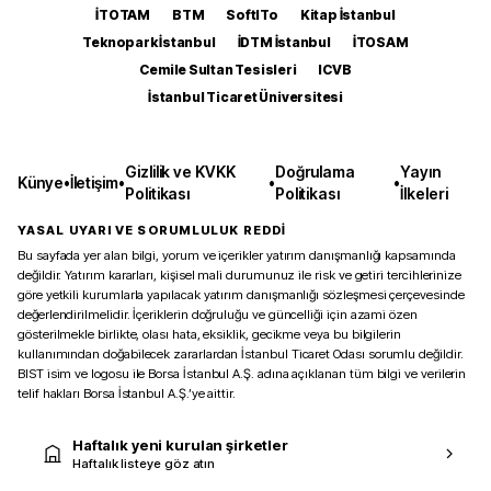
İTOTAM
BTM
SoftITo
Kitap İstanbul
Teknopark İstanbul
İDTM İstanbul
İTOSAM
Cemile Sultan Tesisleri
ICVB
İstanbul Ticaret Üniversitesi
Gizlilik ve KVKK
Doğrulama
Yayın
Künye
•
İletişim
•
•
•
Politikası
Politikası
İlkeleri
YASAL UYARI VE SORUMLULUK REDDİ
Bu sayfada yer alan bilgi, yorum ve içerikler yatırım danışmanlığı kapsamında
değildir. Yatırım kararları, kişisel mali durumunuz ile risk ve getiri tercihlerinize
göre yetkili kurumlarla yapılacak yatırım danışmanlığı sözleşmesi çerçevesinde
değerlendirilmelidir. İçeriklerin doğruluğu ve güncelliği için azami özen
gösterilmekle birlikte, olası hata, eksiklik, gecikme veya bu bilgilerin
kullanımından doğabilecek zararlardan İstanbul Ticaret Odası sorumlu değildir.
BIST isim ve logosu ile Borsa İstanbul A.Ş. adına açıklanan tüm bilgi ve verilerin
telif hakları Borsa İstanbul A.Ş.’ye aittir.
Haftalık yeni kurulan şirketler
Haftalık listeye göz atın