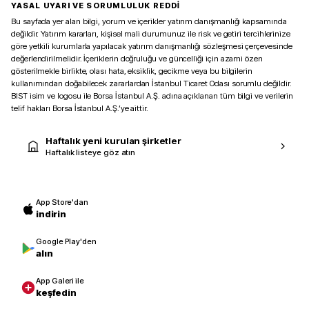
YASAL UYARI VE SORUMLULUK REDDİ
Bu sayfada yer alan bilgi, yorum ve içerikler yatırım danışmanlığı kapsamında
değildir. Yatırım kararları, kişisel mali durumunuz ile risk ve getiri tercihlerinize
göre yetkili kurumlarla yapılacak yatırım danışmanlığı sözleşmesi çerçevesinde
değerlendirilmelidir. İçeriklerin doğruluğu ve güncelliği için azami özen
gösterilmekle birlikte, olası hata, eksiklik, gecikme veya bu bilgilerin
kullanımından doğabilecek zararlardan İstanbul Ticaret Odası sorumlu değildir.
BIST isim ve logosu ile Borsa İstanbul A.Ş. adına açıklanan tüm bilgi ve verilerin
telif hakları Borsa İstanbul A.Ş.’ye aittir.
Haftalık yeni kurulan şirketler
Haftalık listeye göz atın
App Store'dan
indirin
Google Play'den
alın
App Galeri ile
keşfedin