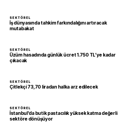
SEKTÖREL
İş dünyasında tahkim farkındalığını artıracak
mutabakat
SEKTÖREL
Üzüm hasadında günlük ücret 1.750 TL’ye kadar
çıkacak
SEKTÖREL
Çitlekçi 73,70 liradan halka arz edilecek
SEKTÖREL
İstanbul’da butik pastacılık yüksek katma değerli
sektöre dönüşüyor