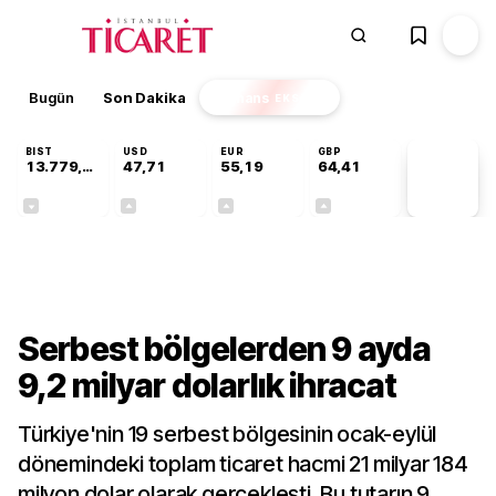
Bugün
Son Dakika
Finans
EKSTRA
BIST
USD
EUR
GBP
13.779,39
47,71
55,19
64,41
PİYASA
VERİLERİ
-0,14%
+0,18%
+0,32%
+0,38%
Sektörel
Serbest bölgelerden 9 ayda
9,2 milyar dolarlık ihracat
Türkiye'nin 19 serbest bölgesinin ocak-eylül
dönemindeki toplam ticaret hacmi 21 milyar 184
milyon dolar olarak gerçekleşti. Bu tutarın 9