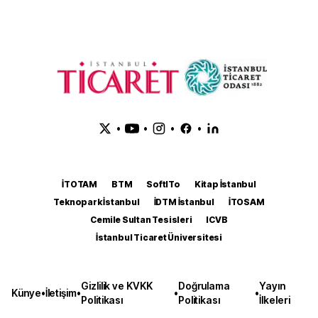
•
•
•
•
İTOTAM
BTM
SoftITo
Kitap İstanbul
Teknopark İstanbul
İDTM İstanbul
İTOSAM
Cemile Sultan Tesisleri
ICVB
İstanbul Ticaret Üniversitesi
Gizlilik ve KVKK
Doğrulama
Yayın
Künye
•
İletişim
•
•
•
Politikası
Politikası
İlkeleri