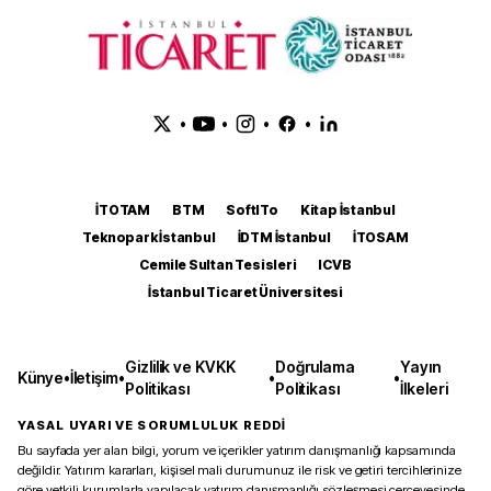
•
•
•
•
İTOTAM
BTM
SoftITo
Kitap İstanbul
Teknopark İstanbul
İDTM İstanbul
İTOSAM
Cemile Sultan Tesisleri
ICVB
İstanbul Ticaret Üniversitesi
Gizlilik ve KVKK
Doğrulama
Yayın
Künye
•
İletişim
•
•
•
Politikası
Politikası
İlkeleri
YASAL UYARI VE SORUMLULUK REDDİ
Bu sayfada yer alan bilgi, yorum ve içerikler yatırım danışmanlığı kapsamında
değildir. Yatırım kararları, kişisel mali durumunuz ile risk ve getiri tercihlerinize
göre yetkili kurumlarla yapılacak yatırım danışmanlığı sözleşmesi çerçevesinde