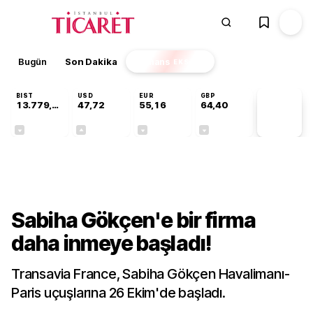
Bugün
Son Dakika
Finans
EKSTRA
BIST
USD
EUR
GBP
13.779,39
47,72
55,16
64,40
PİYASA
VERİLERİ
-0,14%
+0,01%
-0,05%
-0,03%
Sektörel
Sabiha Gökçen'e bir firma
daha inmeye başladı!
Transavia France, Sabiha Gökçen Havalimanı-
Paris uçuşlarına 26 Ekim'de başladı.