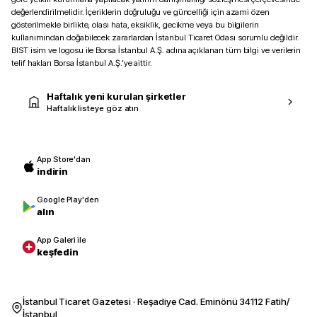
değerlendirilmelidir. İçeriklerin doğruluğu ve güncelliği için azami özen
gösterilmekle birlikte, olası hata, eksiklik, gecikme veya bu bilgilerin
kullanımından doğabilecek zararlardan İstanbul Ticaret Odası sorumlu değildir.
BIST isim ve logosu ile Borsa İstanbul A.Ş. adına açıklanan tüm bilgi ve verilerin
telif hakları Borsa İstanbul A.Ş.’ye aittir.
Haftalık yeni kurulan şirketler
Haftalık listeye göz atın
App Store'dan
indirin
Google Play'den
alın
App Galeri ile
keşfedin
İstanbul Ticaret Gazetesi · Reşadiye Cad. Eminönü 34112 Fatih/
İstanbul