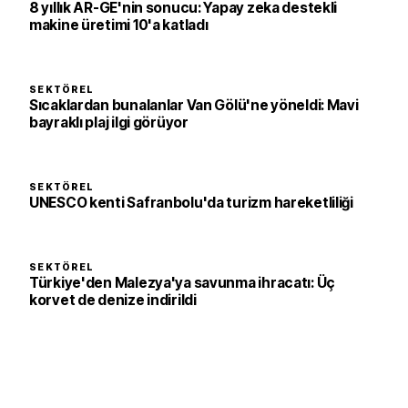
8 yıllık AR-GE'nin sonucu: Yapay zeka destekli
makine üretimi 10'a katladı
SEKTÖREL
Sıcaklardan bunalanlar Van Gölü'ne yöneldi: Mavi
bayraklı plaj ilgi görüyor
SEKTÖREL
UNESCO kenti Safranbolu'da turizm hareketliliği
SEKTÖREL
Türkiye'den Malezya'ya savunma ihracatı: Üç
korvet de denize indirildi