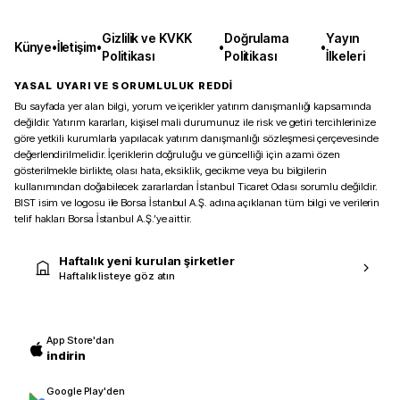
Gizlilik ve KVKK
Doğrulama
Yayın
Künye
•
İletişim
•
•
•
Politikası
Politikası
İlkeleri
YASAL UYARI VE SORUMLULUK REDDİ
Bu sayfada yer alan bilgi, yorum ve içerikler yatırım danışmanlığı kapsamında
değildir. Yatırım kararları, kişisel mali durumunuz ile risk ve getiri tercihlerinize
göre yetkili kurumlarla yapılacak yatırım danışmanlığı sözleşmesi çerçevesinde
değerlendirilmelidir. İçeriklerin doğruluğu ve güncelliği için azami özen
gösterilmekle birlikte, olası hata, eksiklik, gecikme veya bu bilgilerin
kullanımından doğabilecek zararlardan İstanbul Ticaret Odası sorumlu değildir.
BIST isim ve logosu ile Borsa İstanbul A.Ş. adına açıklanan tüm bilgi ve verilerin
telif hakları Borsa İstanbul A.Ş.’ye aittir.
Haftalık yeni kurulan şirketler
Haftalık listeye göz atın
App Store'dan
indirin
Google Play'den