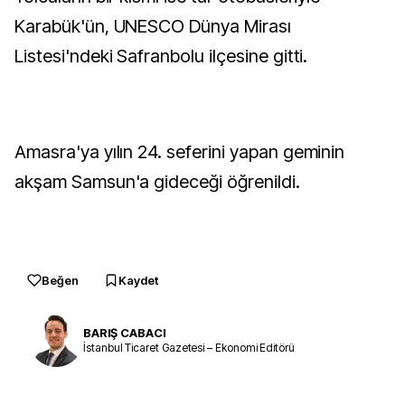
Karabük'ün, UNESCO Dünya Mirası
Listesi'ndeki Safranbolu ilçesine gitti.
Amasra'ya yılın 24. seferini yapan geminin
akşam Samsun'a gideceği öğrenildi.
Beğen
Kaydet
BARIŞ CABACI
İstanbul Ticaret Gazetesi – Ekonomi Editörü