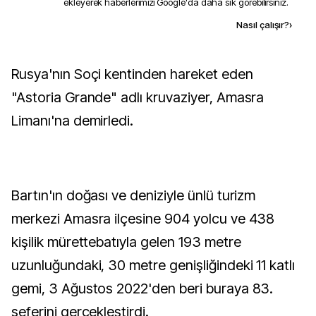
ekleyerek haberlerimizi Google'da daha sık görebilirsiniz.
Kaynak ekle
Nasıl çalışır?
›
Rusya'nın Soçi kentinden hareket eden
"Astoria Grande" adlı kruvaziyer, Amasra
Limanı'na demirledi.
Bartın'ın doğası ve deniziyle ünlü turizm
merkezi Amasra ilçesine 904 yolcu ve 438
kişilik mürettebatıyla gelen 193 metre
uzunluğundaki, 30 metre genişliğindeki 11 katlı
gemi, 3 Ağustos 2022'den beri buraya 83.
seferini gerçekleştirdi.