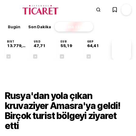
Bugün
Son Dakika
Finans
EKSTRA
BIST
USD
EUR
GBP
13.779,39
47,71
55,19
64,41
PİYASA
VERİLERİ
-0,14%
+0,18%
+0,32%
+0,38%
Sektörel
Rusya'dan yola çıkan
kruvaziyer Amasra'ya geldi!
Birçok turist bölgeyi ziyaret
etti