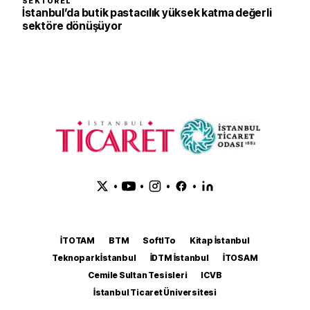
SEKTÖREL
İstanbul’da butik pastacılık yüksek katma değerli
sektöre dönüşüyor
•
•
•
•
İTOTAM
BTM
SoftITo
Kitap İstanbul
Teknopark İstanbul
İDTM İstanbul
İTOSAM
Cemile Sultan Tesisleri
ICVB
İstanbul Ticaret Üniversitesi