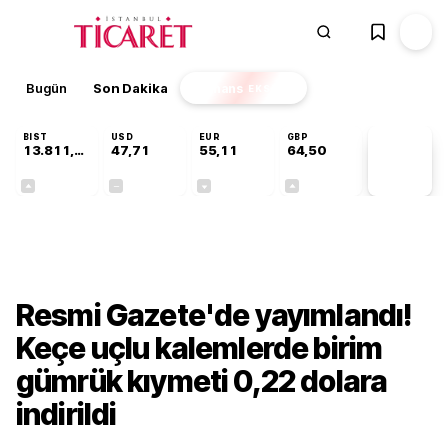
Bugün
Son Dakika
Finans
EKSTRA
BIST
USD
EUR
GBP
13.811,60
47,71
55,11
64,50
PİYASA
VERİLERİ
+0,23%
+0,00%
-0,14%
+0,13%
Sektörel
Resmi Gazete'de yayımlandı!
Keçe uçlu kalemlerde birim
gümrük kıymeti 0,22 dolara
indirildi