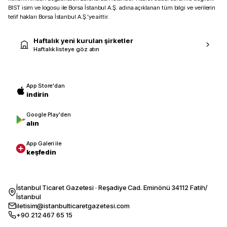
BIST isim ve logosu ile Borsa İstanbul A.Ş. adına açıklanan tüm bilgi ve verilerin
telif hakları Borsa İstanbul A.Ş.’ye aittir.
Haftalık yeni kurulan şirketler
Haftalık listeye göz atın
App Store'dan
indirin
Google Play'den
alın
App Galeri ile
keşfedin
İstanbul Ticaret Gazetesi · Reşadiye Cad. Eminönü 34112 Fatih/
İstanbul
iletisim@istanbulticaretgazetesi.com
+90 212 467 65 15