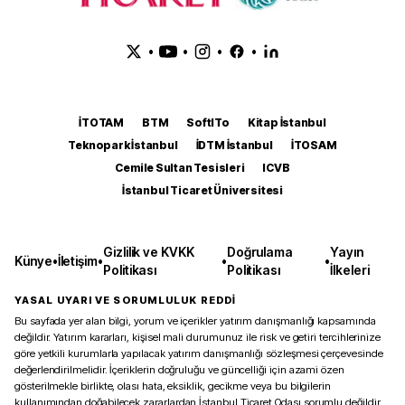
•
•
•
•
İTOTAM
BTM
SoftITo
Kitap İstanbul
Teknopark İstanbul
İDTM İstanbul
İTOSAM
Cemile Sultan Tesisleri
ICVB
İstanbul Ticaret Üniversitesi
Gizlilik ve KVKK
Doğrulama
Yayın
Künye
•
İletişim
•
•
•
Politikası
Politikası
İlkeleri
YASAL UYARI VE SORUMLULUK REDDİ
Bu sayfada yer alan bilgi, yorum ve içerikler yatırım danışmanlığı kapsamında
değildir. Yatırım kararları, kişisel mali durumunuz ile risk ve getiri tercihlerinize
göre yetkili kurumlarla yapılacak yatırım danışmanlığı sözleşmesi çerçevesinde
değerlendirilmelidir. İçeriklerin doğruluğu ve güncelliği için azami özen
gösterilmekle birlikte, olası hata, eksiklik, gecikme veya bu bilgilerin
kullanımından doğabilecek zararlardan İstanbul Ticaret Odası sorumlu değildir.