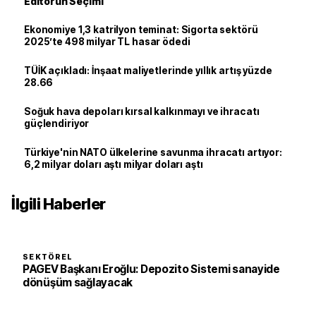
Editörün Seçimi
Ekonomiye 1,3 katrilyon teminat: Sigorta sektörü
2025’te 498 milyar TL hasar ödedi
TÜİK açıkladı: İnşaat maliyetlerinde yıllık artış yüzde
28.66
Soğuk hava depoları kırsal kalkınmayı ve ihracatı
güçlendiriyor
Türkiye'nin NATO ülkelerine savunma ihracatı artıyor:
6,2 milyar doları aştı milyar doları aştı
İlgili Haberler
SEKTÖREL
PAGEV Başkanı Eroğlu: Depozito Sistemi sanayide
dönüşüm sağlayacak