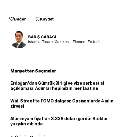
Beğen
Kaydet
BARIŞ CABACI
İstanbul Ticaret Gazetesi – Ekonomi Editörü
Manşetten Seçmeler
Erdoğan'dan Gümrük Birliği ve vize serbestisi
açıklaması: Adımlar hepimizin menfaatine
Wall Street’te FOMO dalgası: Opsiyonlarda 4 yılın
zirvesi
Alüminyum fiyatları 3.336 doları gördü: Stoklar
yüzyılın dibinde