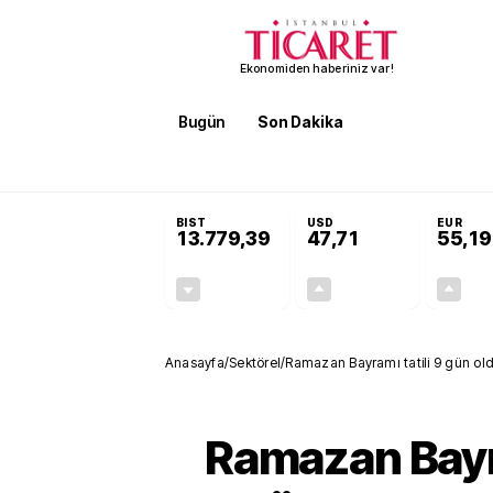
Ekonomiden haberiniz var!
Bugün
Son Dakika
Finans
EKST
SON DAKİKA
Öğrenci affı ve ek sınav hakkı 
BIST
USD
EUR
13.779,39
47,71
55,19
-0,14%
+0,18%
-19,42
0,09
Anasayfa
/
Sektörel
/
Ramazan Bayramı tatili 9 gün old
Ramazan Bayra