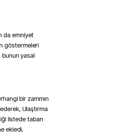
n da emniyet
 göstermeleri
m, bunun yasal
herhangi bir zammın
 ederek, Ulaştırma
iği listede taban
e ekledi.