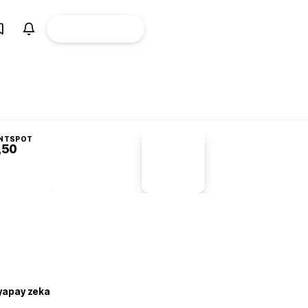
ÜYE
CANLI BORSA
Girişi
NTSPOT
,50
PİYASA
VERİLERİ
-1,55%
-1,28
 yapay zeka