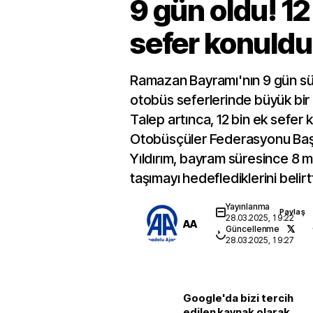
9 gün oldu! 12
sefer konuldu
Ramazan Bayramı'nın 9 gün sür
otobüs seferlerinde büyük bir h
Talep artınca, 12 bin ek sefer
Otobüsçüler Federasyonu Baş
Yıldırım, bayram süresince 8 m
taşımayı hedeflediklerini belirtt
Yayınlanma
Paylaş
28.03.2025, 19:22
AA
Güncellenme
28.03.2025, 19:27
Google'da bizi tercih
edilen kaynak olarak