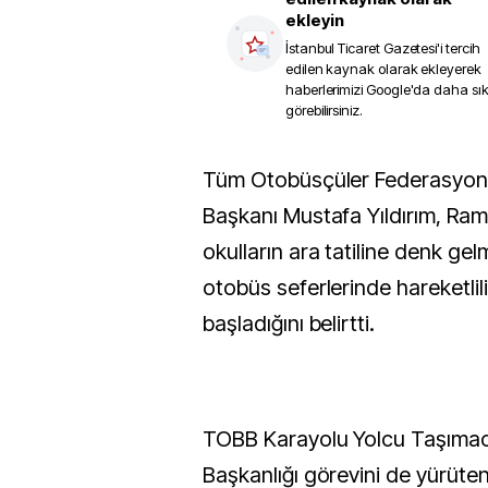
ekleyin
İstanbul Ticaret Gazetesi
'i tercih
edilen kaynak olarak ekleyerek
haberlerimizi Google'da daha sı
görebilirsiniz.
Tüm Otobüsçüler Federasyonu (TOF) Genel
Başkanı Mustafa Yıldırım, Ra
okulların ara tatiline denk gel
otobüs seferlerinde hareketlili
başladığını belirtti.
TOBB Karayolu Yolcu Taşımacı
Başkanlığı görevini de yürüten