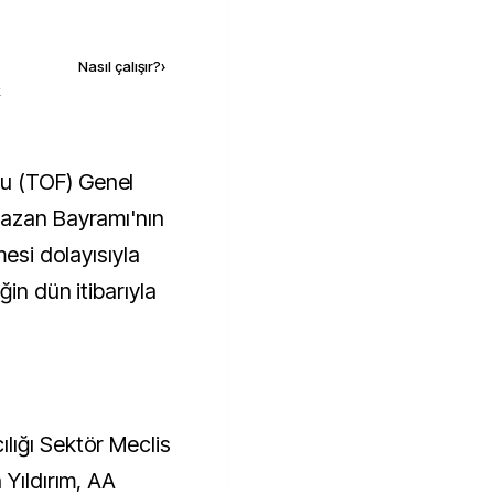
Kaynak ekle
Nasıl çalışır?
›
k
mazan Bayramı'nın
mesi dolayısıyla
ğin dün itibarıyla
lığı Sektör Meclis
 Yıldırım, AA