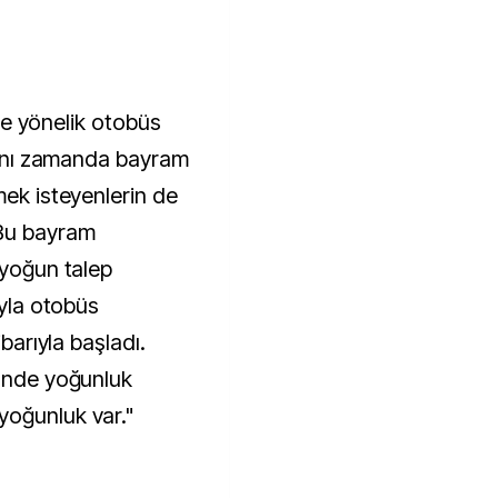
rine yönelik otobüs
 aynı zamanda bayram
mek isteyenlerin de
"Bu bayram
 yoğun talep
ıyla otobüs
ibarıyla başladı.
nünde yoğunluk
yoğunluk var."