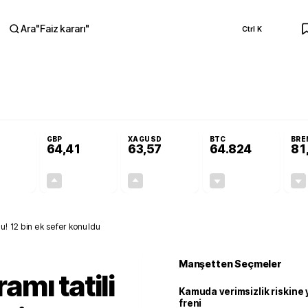
Ara
"
Faiz kararı
"
Ctrl K
RA
Resmi Gazete'de!
Öğrenci affı ve ek sınav hakkı Resmi Gazete'de!
GBP
XAGUSD
BTC
BRE
64,41
63,57
64.824
81
+0,32%
+0,38%
+3,37%
-0,26%
0,18
0,24
2,07
+0,00
u! 12 bin ek sefer konuldu
Manşetten Seçmeler
mı tatili
Kamuda verimsizlik riskine
freni