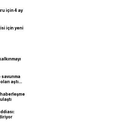
u için 4 ay
si için yeni
kalkınmayı
ne savunma
oları aştı
k haberleşme
 ulaştı
ddiası:
diriyor