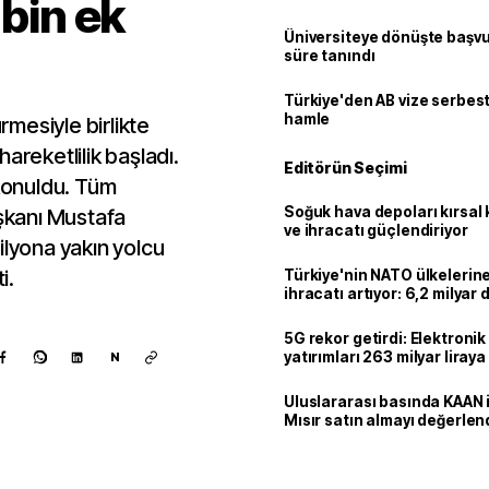
 bin ek
Üniversiteye dönüşte başvur
süre tanındı
Türkiye'den AB vize serbesti
hamle
mesiyle birlikte
areketlilik başladı.
Editörün Seçimi
 konuldu. Tüm
Soğuk hava depoları kırsal 
kanı Mustafa
ve ihracatı güçlendiriyor
ilyona yakın yolcu
i.
Türkiye'nin NATO ülkeleri
ihracatı artıyor: 6,2 milyar d
milyar doları aştı
5G rekor getirdi: Elektroni
yatırımları 263 milyar liraya
N
Uluslararası basında KAAN i
Mısır satın almayı değerlen