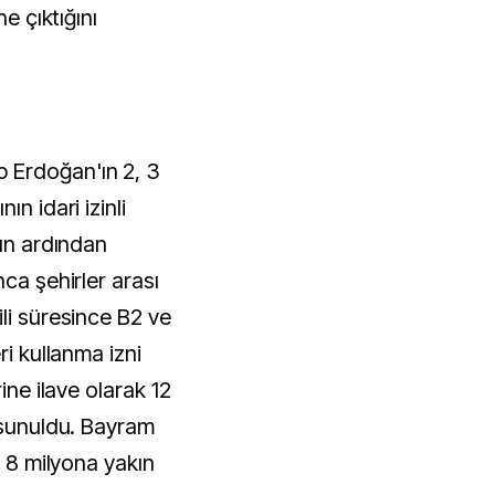
ne çıktığını
 Erdoğan'ın 2, 3
n idari izinli
nın ardından
nca şehirler arası
li süresince B2 ve
ri kullanma izni
ine ilave olarak 12
a sunuldu. Bayram
e 8 milyona yakın