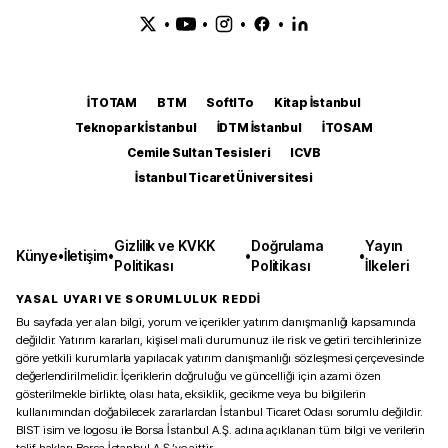
•
•
•
•
İTOTAM
BTM
SoftITo
Kitap İstanbul
Teknopark İstanbul
İDTM İstanbul
İTOSAM
Cemile Sultan Tesisleri
ICVB
İstanbul Ticaret Üniversitesi
Gizlilik ve KVKK
Doğrulama
Yayın
Künye
•
İletişim
•
•
•
Politikası
Politikası
İlkeleri
YASAL UYARI VE SORUMLULUK REDDİ
Bu sayfada yer alan bilgi, yorum ve içerikler yatırım danışmanlığı kapsamında
değildir. Yatırım kararları, kişisel mali durumunuz ile risk ve getiri tercihlerinize
göre yetkili kurumlarla yapılacak yatırım danışmanlığı sözleşmesi çerçevesinde
değerlendirilmelidir. İçeriklerin doğruluğu ve güncelliği için azami özen
gösterilmekle birlikte, olası hata, eksiklik, gecikme veya bu bilgilerin
kullanımından doğabilecek zararlardan İstanbul Ticaret Odası sorumlu değildir.
BIST isim ve logosu ile Borsa İstanbul A.Ş. adına açıklanan tüm bilgi ve verilerin