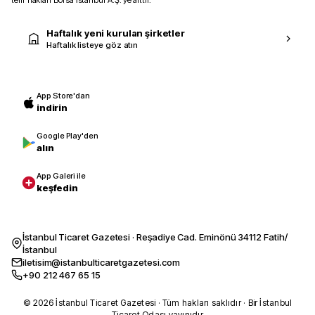
telif hakları Borsa İstanbul A.Ş.’ye aittir.
Haftalık yeni kurulan şirketler
Haftalık listeye göz atın
App Store'dan
indirin
Google Play'den
alın
App Galeri ile
keşfedin
İstanbul Ticaret Gazetesi · Reşadiye Cad. Eminönü 34112 Fatih/
İstanbul
iletisim@istanbulticaretgazetesi.com
+90 212 467 65 15
© 2026 İstanbul Ticaret Gazetesi · Tüm hakları saklıdır · Bir İstanbul
Ticaret Odası yayınıdır