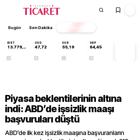
Bugün
Son Dakika
Finans
EKSTRA
BIST
USD
EUR
GBP
13.779,39
47,72
55,19
64,45
PİYASA
VERİLERİ
-0,14%
+0,02%
+0,00%
+0,06%
Ekonomi
Piyasa beklentilerinin altına
indi: ABD’de işsizlik maaşı
başvuruları düştü
ABD’de ilk kez işsizlik maaşına başvuranların