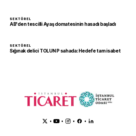
SEKTÖREL
AB'den tescilli Ayaş domatesinin hasadı başladı
SEKTÖREL
Sığınak delici TOLUN P sahada: Hedefe tam isabet
•
•
•
•