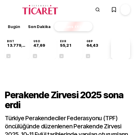
Bugün
Son Dakika
Finans
EKSTRA
BIST
USD
EUR
GBP
13.779,39
47,69
55,21
64,43
PİYASA
VERİLERİ
-0,14%
+0,14%
+0,36%
+0,41%
Sektörel
Perakende Zirvesi 2025 sona
erdi
Türkiye Perakendeciler Federasyonu (TPF)
öncülüğünde düzenlenen Perakende Zirvesi
2025, 10-11 Eylül tarihlerinde yapılan oturumların