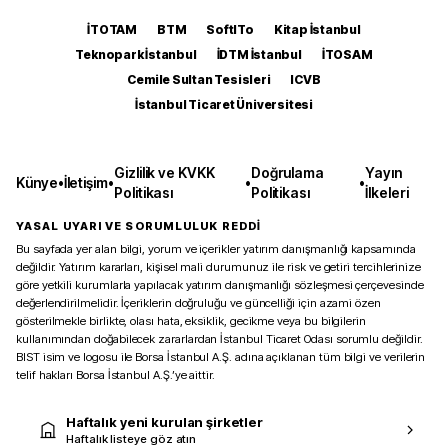
İTOTAM
BTM
SoftITo
Kitap İstanbul
Teknopark İstanbul
İDTM İstanbul
İTOSAM
Cemile Sultan Tesisleri
ICVB
İstanbul Ticaret Üniversitesi
Gizlilik ve KVKK
Doğrulama
Yayın
Künye
•
İletişim
•
•
•
Politikası
Politikası
İlkeleri
YASAL UYARI VE SORUMLULUK REDDİ
Bu sayfada yer alan bilgi, yorum ve içerikler yatırım danışmanlığı kapsamında
değildir. Yatırım kararları, kişisel mali durumunuz ile risk ve getiri tercihlerinize
göre yetkili kurumlarla yapılacak yatırım danışmanlığı sözleşmesi çerçevesinde
değerlendirilmelidir. İçeriklerin doğruluğu ve güncelliği için azami özen
gösterilmekle birlikte, olası hata, eksiklik, gecikme veya bu bilgilerin
kullanımından doğabilecek zararlardan İstanbul Ticaret Odası sorumlu değildir.
BIST isim ve logosu ile Borsa İstanbul A.Ş. adına açıklanan tüm bilgi ve verilerin
telif hakları Borsa İstanbul A.Ş.’ye aittir.
Haftalık yeni kurulan şirketler
Haftalık listeye göz atın