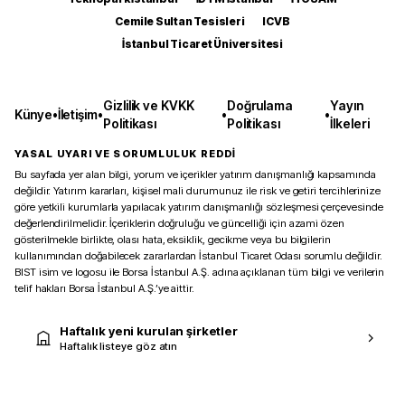
Cemile Sultan Tesisleri
ICVB
İstanbul Ticaret Üniversitesi
Gizlilik ve KVKK
Doğrulama
Yayın
Künye
•
İletişim
•
•
•
Politikası
Politikası
İlkeleri
YASAL UYARI VE SORUMLULUK REDDİ
Bu sayfada yer alan bilgi, yorum ve içerikler yatırım danışmanlığı kapsamında
değildir. Yatırım kararları, kişisel mali durumunuz ile risk ve getiri tercihlerinize
göre yetkili kurumlarla yapılacak yatırım danışmanlığı sözleşmesi çerçevesinde
değerlendirilmelidir. İçeriklerin doğruluğu ve güncelliği için azami özen
gösterilmekle birlikte, olası hata, eksiklik, gecikme veya bu bilgilerin
kullanımından doğabilecek zararlardan İstanbul Ticaret Odası sorumlu değildir.
BIST isim ve logosu ile Borsa İstanbul A.Ş. adına açıklanan tüm bilgi ve verilerin
telif hakları Borsa İstanbul A.Ş.’ye aittir.
Haftalık yeni kurulan şirketler
Haftalık listeye göz atın