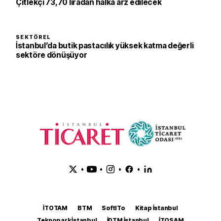
Çitlekçi 73,70 liradan halka arz edilecek
SEKTÖREL
İstanbul’da butik pastacılık yüksek katma değerli
sektöre dönüşüyor
•
•
•
•
İTOTAM
BTM
SoftITo
Kitap İstanbul
Teknopark İstanbul
İDTM İstanbul
İTOSAM