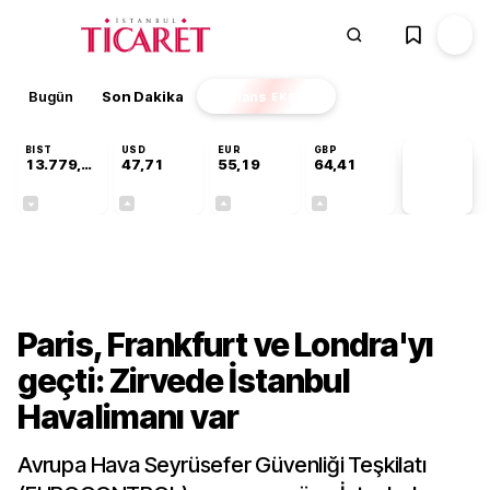
Bugün
Son Dakika
Finans
EKSTRA
BIST
USD
EUR
GBP
13.779,39
47,71
55,19
64,41
PİYASA
VERİLERİ
-0,14%
+0,18%
+0,32%
+0,38%
Sektörel
Paris, Frankfurt ve Londra'yı
geçti: Zirvede İstanbul
Havalimanı var
Avrupa Hava Seyrüsefer Güvenliği Teşkilatı