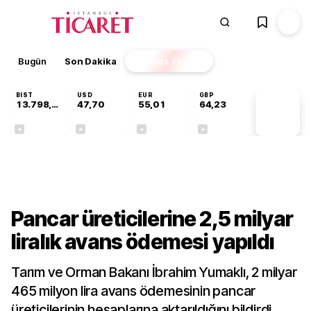
Bugün
Son Dakika
Finans
EKSTRA
BIST
USD
EUR
GBP
13.798,82
47,70
55,01
64,23
PİYASA
VERİLERİ
+0,70%
+0,17%
-0,01%
+0,09%
Sektörel
Pancar üreticilerine 2,5 milyar
liralık avans ödemesi yapıldı
Tarım ve Orman Bakanı İbrahim Yumaklı, 2 milyar
465 milyon lira avans ödemesinin pancar
üreticilerinin hesaplarına aktarıldığını bildirdi.