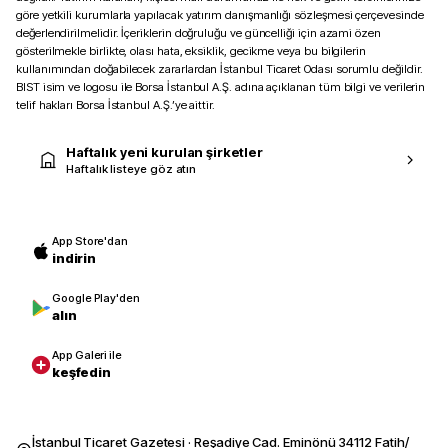
göre yetkili kurumlarla yapılacak yatırım danışmanlığı sözleşmesi çerçevesinde
değerlendirilmelidir. İçeriklerin doğruluğu ve güncelliği için azami özen
gösterilmekle birlikte, olası hata, eksiklik, gecikme veya bu bilgilerin
kullanımından doğabilecek zararlardan İstanbul Ticaret Odası sorumlu değildir.
BIST isim ve logosu ile Borsa İstanbul A.Ş. adına açıklanan tüm bilgi ve verilerin
telif hakları Borsa İstanbul A.Ş.’ye aittir.
Haftalık yeni kurulan şirketler
Haftalık listeye göz atın
App Store'dan
indirin
Google Play'den
alın
App Galeri ile
keşfedin
İstanbul Ticaret Gazetesi · Reşadiye Cad. Eminönü 34112 Fatih/