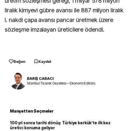
üretim sözleşmesi gereği, 1 milyar 578 milyon
liralık kimyevi gübre avansı ile 887 milyon liralık
I. nakdi çapa avansı pancar üretmek üzere
sözleşme imzalayan üreticilere ödendi.
Beğen
Kaydet
BARIŞ CABACI
İstanbul Ticaret Gazetesi – Ekonomi Editörü
Manşetten Seçmeler
100 yıl sonra tarihi dönüş: Türkiye kerkük’te ilk kez
üretici konuma geliyor