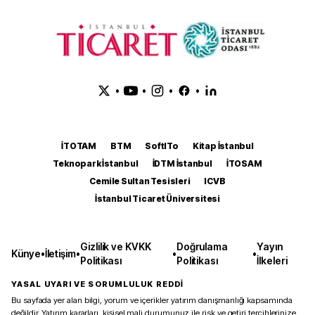
•
•
•
•
İTOTAM
BTM
SoftITo
Kitap İstanbul
Teknopark İstanbul
İDTM İstanbul
İTOSAM
Cemile Sultan Tesisleri
ICVB
İstanbul Ticaret Üniversitesi
Gizlilik ve KVKK
Doğrulama
Yayın
Künye
•
İletişim
•
•
•
Politikası
Politikası
İlkeleri
YASAL UYARI VE SORUMLULUK REDDİ
Bu sayfada yer alan bilgi, yorum ve içerikler yatırım danışmanlığı kapsamında
değildir. Yatırım kararları, kişisel mali durumunuz ile risk ve getiri tercihlerinize