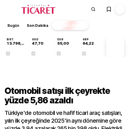
Bugün
Son Dakika
Finans
EKSTRA
BIST
USD
EUR
GBP
13.798,82
47,70
55,00
64,22
PİYASA
VERİLERİ
+0,70%
+0,16%
-0,03%
+0,07%
Sektörel
Otomobil satışı ilk çeyrekte
yüzde 5,86 azaldı
Türkiye'de otomobil ve hafif ticari araç satışları,
yılın ilk çeyreğinde 2025'in aynı dönemine göre
yüzde 3,94 azalarak 265 bin 398 oldu. Elektrikli