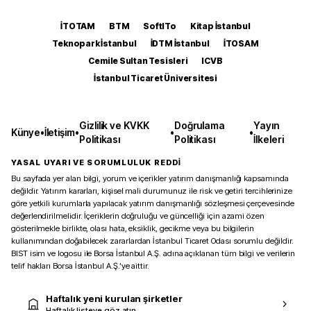
İTOTAM
BTM
SoftITo
Kitap İstanbul
Teknopark İstanbul
İDTM İstanbul
İTOSAM
Cemile Sultan Tesisleri
ICVB
İstanbul Ticaret Üniversitesi
Gizlilik ve KVKK
Doğrulama
Yayın
Künye
•
İletişim
•
•
•
Politikası
Politikası
İlkeleri
YASAL UYARI VE SORUMLULUK REDDİ
Bu sayfada yer alan bilgi, yorum ve içerikler yatırım danışmanlığı kapsamında
değildir. Yatırım kararları, kişisel mali durumunuz ile risk ve getiri tercihlerinize
göre yetkili kurumlarla yapılacak yatırım danışmanlığı sözleşmesi çerçevesinde
değerlendirilmelidir. İçeriklerin doğruluğu ve güncelliği için azami özen
gösterilmekle birlikte, olası hata, eksiklik, gecikme veya bu bilgilerin
kullanımından doğabilecek zararlardan İstanbul Ticaret Odası sorumlu değildir.
BIST isim ve logosu ile Borsa İstanbul A.Ş. adına açıklanan tüm bilgi ve verilerin
telif hakları Borsa İstanbul A.Ş.’ye aittir.
Haftalık yeni kurulan şirketler
Haftalık listeye göz atın