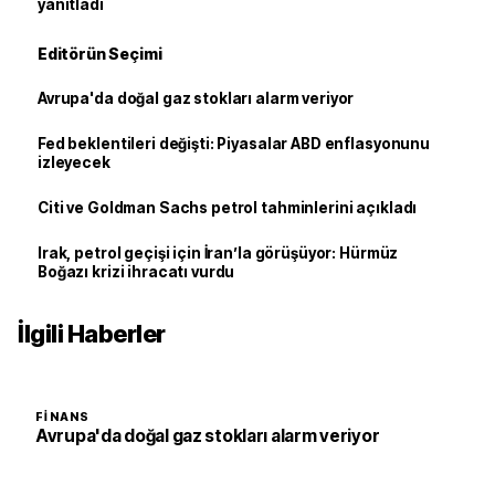
yanıtladı
Editörün Seçimi
Avrupa'da doğal gaz stokları alarm veriyor
Fed beklentileri değişti: Piyasalar ABD enflasyonunu
izleyecek
Citi ve Goldman Sachs petrol tahminlerini açıkladı
Irak, petrol geçişi için İran’la görüşüyor: Hürmüz
Boğazı krizi ihracatı vurdu
İlgili Haberler
FINANS
Avrupa'da doğal gaz stokları alarm veriyor