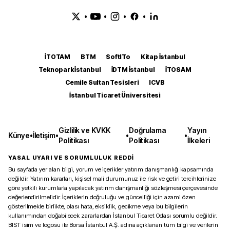
•
•
•
•
İTOTAM
BTM
SoftITo
Kitap İstanbul
Teknopark İstanbul
İDTM İstanbul
İTOSAM
Cemile Sultan Tesisleri
ICVB
İstanbul Ticaret Üniversitesi
Gizlilik ve KVKK
Doğrulama
Yayın
Künye
•
İletişim
•
•
•
Politikası
Politikası
İlkeleri
YASAL UYARI VE SORUMLULUK REDDİ
Bu sayfada yer alan bilgi, yorum ve içerikler yatırım danışmanlığı kapsamında
değildir. Yatırım kararları, kişisel mali durumunuz ile risk ve getiri tercihlerinize
göre yetkili kurumlarla yapılacak yatırım danışmanlığı sözleşmesi çerçevesinde
değerlendirilmelidir. İçeriklerin doğruluğu ve güncelliği için azami özen
gösterilmekle birlikte, olası hata, eksiklik, gecikme veya bu bilgilerin
kullanımından doğabilecek zararlardan İstanbul Ticaret Odası sorumlu değildir.
BIST isim ve logosu ile Borsa İstanbul A.Ş. adına açıklanan tüm bilgi ve verilerin