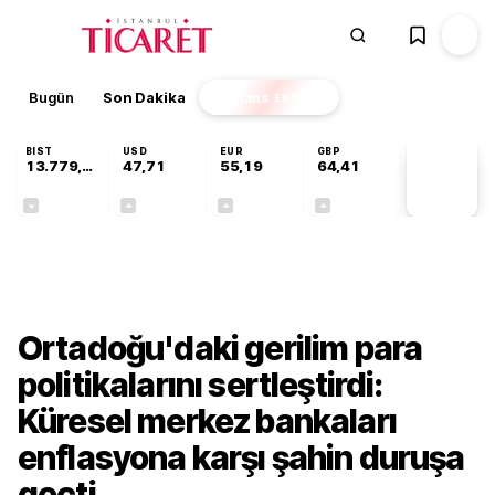
Bugün
Son Dakika
Finans
EKSTRA
BIST
USD
EUR
GBP
13.779,39
47,71
55,19
64,41
PİYASA
VERİLERİ
-0,14%
+0,18%
+0,32%
+0,38%
Finans
Ortadoğu'daki gerilim para
politikalarını sertleştirdi:
Küresel merkez bankaları
enflasyona karşı şahin duruşa
geçti