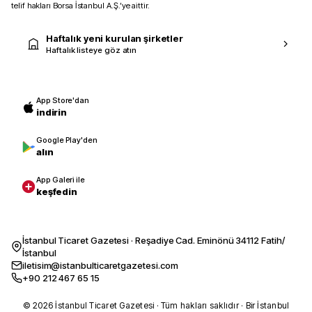
telif hakları Borsa İstanbul A.Ş.’ye aittir.
Haftalık yeni kurulan şirketler
Haftalık listeye göz atın
App Store'dan
indirin
Google Play'den
alın
App Galeri ile
keşfedin
İstanbul Ticaret Gazetesi · Reşadiye Cad. Eminönü 34112 Fatih/
İstanbul
iletisim@istanbulticaretgazetesi.com
+90 212 467 65 15
© 2026 İstanbul Ticaret Gazetesi · Tüm hakları saklıdır · Bir İstanbul