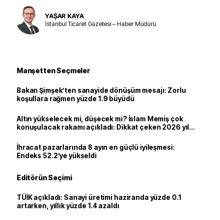
YAŞAR KAYA
İstanbul Ticaret Gazetesi – Haber Müdürü
Manşetten Seçmeler
Bakan Şimşek’ten sanayide dönüşüm mesajı: Zorlu
koşullara rağmen yüzde 1.9 büyüdü
Altın yükselecek mi, düşecek mi? İslam Memiş çok
konuşulacak rakamı açıkladı: Dikkat çeken 2026 yıl
sonu tahmini
İhracat pazarlarında 8 ayın en güçlü iyileşmesi:
Endeks 52.2’ye yükseldi
Editörün Seçimi
TÜİK açıkladı: Sanayi üretimi haziranda yüzde 0.1
artarken, yıllık yüzde 1.4 azaldı