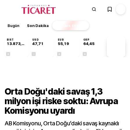
Bugün
Son Dakika
Finans
EKSTRA
BIST
USD
EUR
GBP
13.873,85
47,71
55,19
64,45
PİYASA
VERİLERİ
+0,69%
+0,00%
+0,01%
+0,05%
Ekonomi
Orta Doğu'daki savaş 1,3
milyon işi riske soktu: Avrupa
Komisyonu uyardı
AB Komisyonu, Orta Doğu’daki savaş kaynaklı