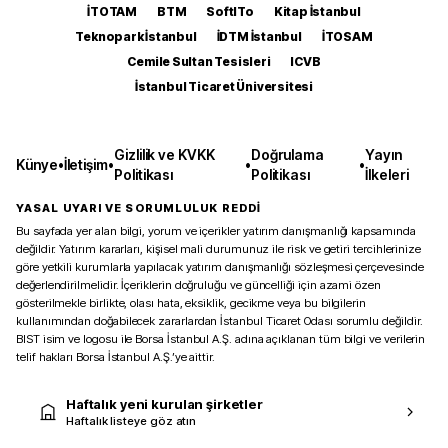
İTOTAM
BTM
SoftITo
Kitap İstanbul
Teknopark İstanbul
İDTM İstanbul
İTOSAM
Cemile Sultan Tesisleri
ICVB
İstanbul Ticaret Üniversitesi
Gizlilik ve KVKK
Doğrulama
Yayın
Künye
•
İletişim
•
•
•
Politikası
Politikası
İlkeleri
YASAL UYARI VE SORUMLULUK REDDİ
Bu sayfada yer alan bilgi, yorum ve içerikler yatırım danışmanlığı kapsamında
değildir. Yatırım kararları, kişisel mali durumunuz ile risk ve getiri tercihlerinize
göre yetkili kurumlarla yapılacak yatırım danışmanlığı sözleşmesi çerçevesinde
değerlendirilmelidir. İçeriklerin doğruluğu ve güncelliği için azami özen
gösterilmekle birlikte, olası hata, eksiklik, gecikme veya bu bilgilerin
kullanımından doğabilecek zararlardan İstanbul Ticaret Odası sorumlu değildir.
BIST isim ve logosu ile Borsa İstanbul A.Ş. adına açıklanan tüm bilgi ve verilerin
telif hakları Borsa İstanbul A.Ş.’ye aittir.
Haftalık yeni kurulan şirketler
Haftalık listeye göz atın