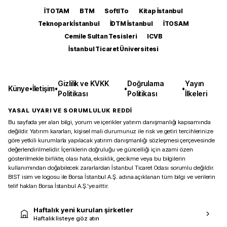
İTOTAM
BTM
SoftITo
Kitap İstanbul
Teknopark İstanbul
İDTM İstanbul
İTOSAM
Cemile Sultan Tesisleri
ICVB
İstanbul Ticaret Üniversitesi
Gizlilik ve KVKK
Doğrulama
Yayın
Künye
•
İletişim
•
•
•
Politikası
Politikası
İlkeleri
YASAL UYARI VE SORUMLULUK REDDİ
Bu sayfada yer alan bilgi, yorum ve içerikler yatırım danışmanlığı kapsamında
değildir. Yatırım kararları, kişisel mali durumunuz ile risk ve getiri tercihlerinize
göre yetkili kurumlarla yapılacak yatırım danışmanlığı sözleşmesi çerçevesinde
değerlendirilmelidir. İçeriklerin doğruluğu ve güncelliği için azami özen
gösterilmekle birlikte, olası hata, eksiklik, gecikme veya bu bilgilerin
kullanımından doğabilecek zararlardan İstanbul Ticaret Odası sorumlu değildir.
BIST isim ve logosu ile Borsa İstanbul A.Ş. adına açıklanan tüm bilgi ve verilerin
telif hakları Borsa İstanbul A.Ş.’ye aittir.
Haftalık yeni kurulan şirketler
Haftalık listeye göz atın