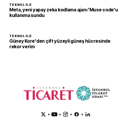
TEKNOLOJI
Meta, yeni yapay zeka kodlama ajanı 'Muse code'u
kullanıma sundu
TEKNOLOJI
Güney Kore'den çift yüzeyli güneş hücresinde
rekor verim
•
•
•
•