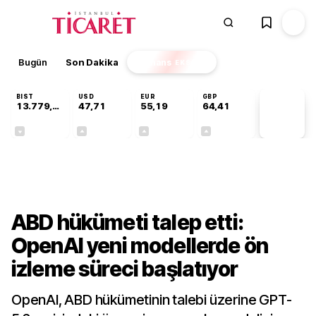
Bugün
Son Dakika
Finans
EKSTRA
BIST
USD
EUR
GBP
13.779,39
47,71
55,19
64,41
PİYASA
VERİLERİ
-0,14%
+0,18%
+0,32%
+0,38%
Teknoloji
ABD hükümeti talep etti:
OpenAI yeni modellerde ön
izleme süreci başlatıyor
OpenAI, ABD hükümetinin talebi üzerine GPT-