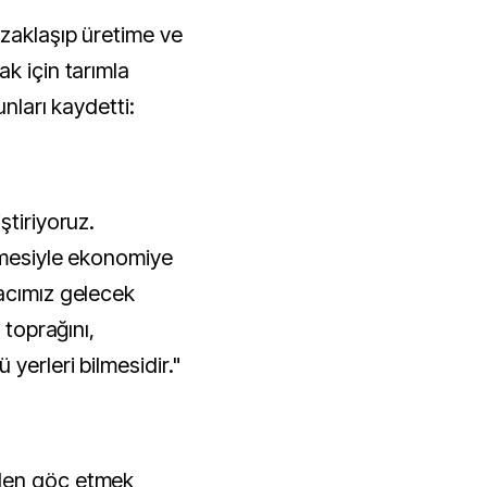
zaklaşıp üretime ve
k için tarımla
unları kaydetti:
ştiriyoruz.
lmesiyle ekonomiye
acımız gelecek
 toprağını,
yerleri bilmesidir."
den göç etmek