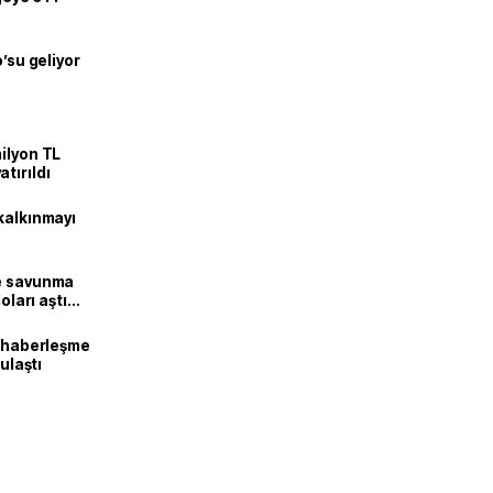
o’su geliyor
ilyon TL
tırıldı
kalkınmayı
ne savunma
oları aştı
k haberleşme
 ulaştı