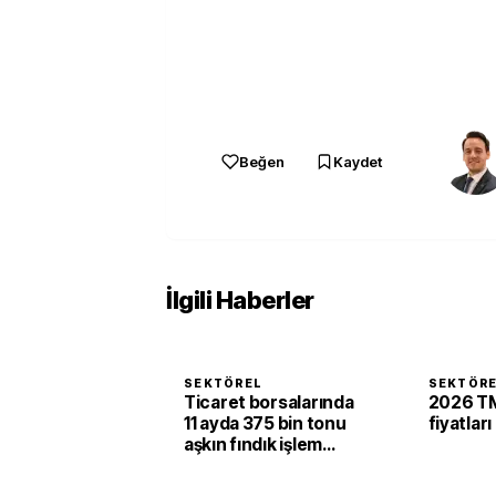
Beğen
Kaydet
İlgili Haberler
SEKTÖREL
SEKTÖR
Ticaret borsalarında
2026 TM
11 ayda 375 bin tonu
fiyatları
aşkın fındık işlem
gördü