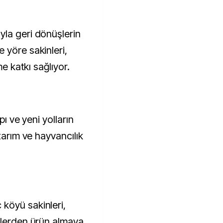
 yöre sakinleri,
me katkı sağlıyor.
pı ve yeni yolların
tarım ve hayvancılık
köyü sakinleri,
ilerden ürün almaya