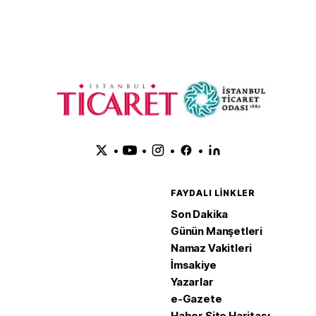
•
•
•
•
FAYDALI LINKLER
Son Dakika
Günün Manşetleri
Namaz Vakitleri
İmsakiye
Yazarlar
e-Gazete
Haber Site Haritası