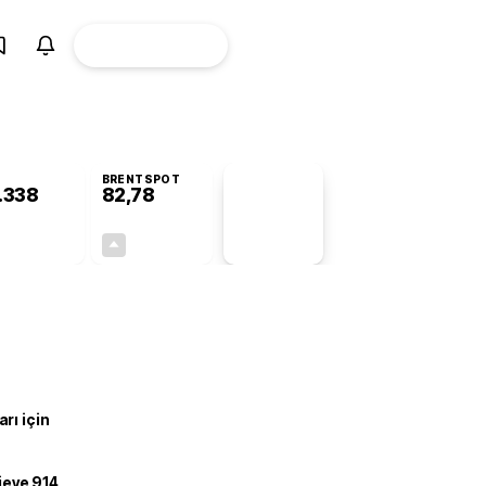
ÜYE
CANLI BORSA
Girişi
BRENTSPOT
.338
82,78
PİYASA
VERİLERİ
-0,55%
+4,90%
+0,00
3,87
rı için
ojeye 914