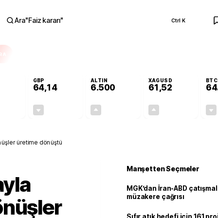
Ara
"
Faiz kararı
"
Ctrl K
RA
GBP
ALTIN
XAGUSD
BTC
64,14
6.500
61,52
64
-0,13%
-0,05%
+0,12%
+0,03%
-0,07
-0,03
7,71
0,02
üşler üretime dönüştü
Manşetten Seçmeler
yla
MGK’dan İran-ABD çatışmala
müzakere çağrısı
önüşler
Sıfır atık hedefi için 161 pr