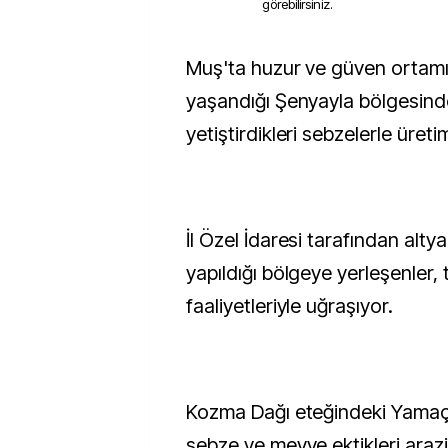
görebilirsiniz.
Muş'ta huzur ve güven ortamıyla geri dönüşlerin
yaşandığı Şenyayla bölgesinde
yetiştirdikleri sebzelerle üreti
İl Özel İdaresi tarafından altya
yapıldığı bölgeye yerleşenler, 
faaliyetleriyle uğraşıyor.
Kozma Dağı eteğindeki Yamaç 
sebze ve meyve ektikleri araz