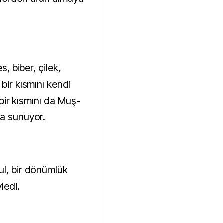
s, biber, çilek,
bir kısmını kendi
, bir kısmını da Muş-
şa sunuyor.
ul, bir dönümlük
ledi.