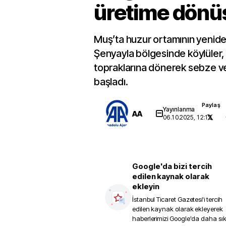
üretime dönü
Muş’ta huzur ortamının yenide
Şenyayla bölgesinde köylüler, y
topraklarına dönerek sebze v
başladı.
Paylaş
Yayınlanma
AA
06.10.2025, 12:13
Google'da bizi tercih
edilen kaynak olarak
ekleyin
İstanbul Ticaret Gazetesi
'i tercih
edilen kaynak olarak ekleyerek
haberlerimizi Google'da daha sı