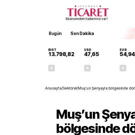
Ekonomiden haberiniz var!
Bugün
Son Dakika
Finans
EKST
BIST
USD
EUR
13.798,82
47,65
54,94
+0,70%
+0,05%
95,68
0,02
Anasayfa
/
Sektörel
/
Muş’un Şenyayla bölgesinde dön
Muş’un Şenya
bölgesinde d