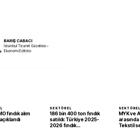
BARIŞ CABACI
İstanbul Ticaret Gazetesi –
Ekonomi Editörü
EL
SEKTÖREL
SEKTÖRE
O fındık alım
186 bin 400 ton fındık
MYK ve 
 açıklandı
satıldı: Türkiye 2025-
arasında i
2026 fındık
Tekstil 
sezonunda 2,4 milyar
'yeşil ve d
dolar gelir sağladı
dönüşü