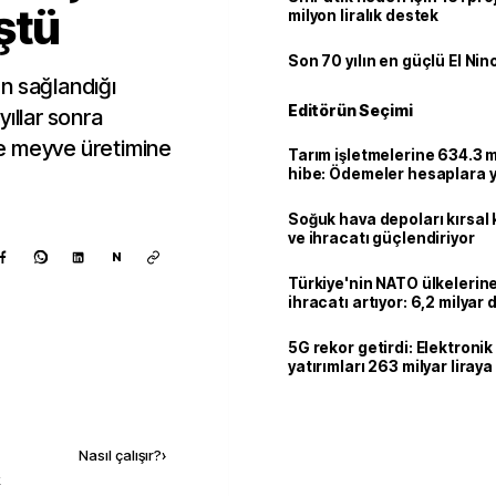
ştü
milyon liralık destek
Son 70 yılın en güçlü El Nin
n sağlandığı
Editörün Seçimi
ıllar sonra
e meyve üretimine
Tarım işletmelerine 634.3 m
hibe: Ödemeler hesaplara ya
Soğuk hava depoları kırsal 
ve ihracatı güçlendiriyor
N
Türkiye'nin NATO ülkeleri
ihracatı artıyor: 6,2 milyar d
milyar doları aştı
5G rekor getirdi: Elektroni
yatırımları 263 milyar liraya
Kaynak ekle
Nasıl çalışır?
›
k