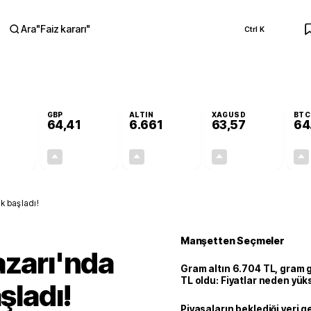
Ara
"
Faiz kararı
"
Ctrl K
RA
GBP
ALTIN
XAGUSD
BTC
64,41
6.661
63,57
64
+0,32%
+0,38%
+2,59%
+3,37%
0,18
0,24
167,96
2,07
ik başladı!
Manşetten Seçmeler
azarı'nda
Gram altın 6.704 TL, gram
TL oldu: Fiyatlar neden yük
şladı!
Piyasaların beklediği veri g