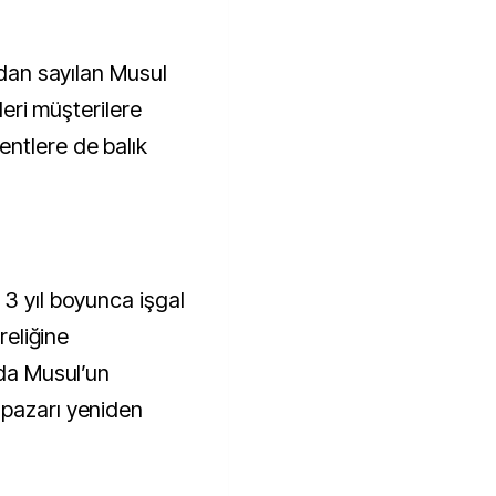
ndan sayılan Musul
rleri müşterilere
ntlere de balık
 3 yıl boyunca işgal
reliğine
 da Musul’un
 pazarı yeniden