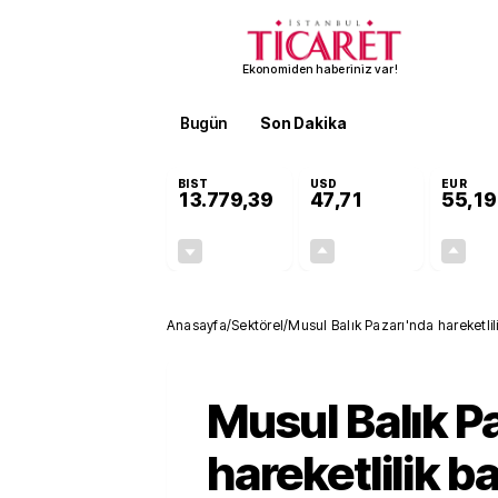
Ekonomiden haberiniz var!
Bugün
Son Dakika
Finans
EKST
BIST
USD
EUR
13.779,39
47,71
55,19
-0,14%
+0,18%
-19,42
0,09
Anasayfa
/
Sektörel
/
Musul Balık Pazarı'nda hareketlil
Musul Balık P
hareketlilik ba