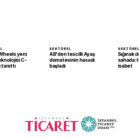
EL
SEKTÖREL
SEKTÖRE
Wheels yeni
AB'den tescilli Ayaş
Sığınak d
knolojisi C-
domatesinin hasadı
sahada: 
tanıttı
başladı
isabet