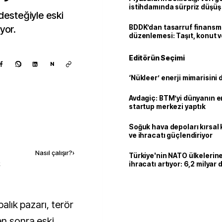
istihdamında sürpriz düşüş
 desteğiyle eski
yor.
BDDK’dan tasarruf finans
düzenlemesi: Taşıt, konut v
limitler değişti
Editörün Seçimi
N
‘Nükleer’ enerji mimarisini d
Avdagiç: BTM’yi dünyanın en 
startup merkezi yaptık
Soğuk hava depoları kırsal 
Kaynak ekle
ve ihracatı güçlendiriyor
Nasıl çalışır?
›
Türkiye'nin NATO ülkeleri
k
ihracatı artıyor: 6,2 milyar d
milyar doları aştı
en sonra eski