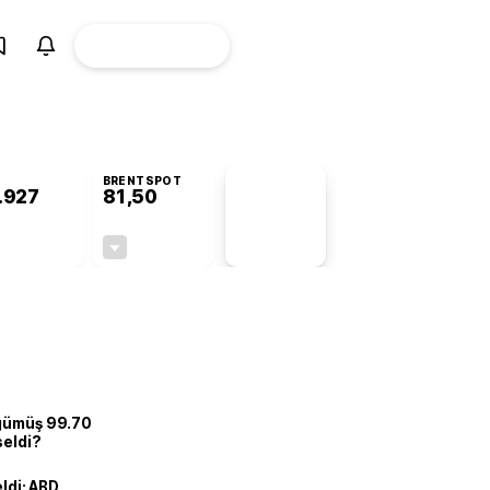
ÜYE
CANLI BORSA
Girişi
BRENTSPOT
.927
81,50
PİYASA
VERİLERİ
+0,76%
-1,55%
+0,00
-1,28
 gümüş 99.70
seldi?
eldi: ABD