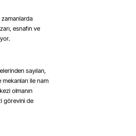
n zamanlarda
arı, esnafın ve
yor.
elerinden sayılan,
e mekanları ile nam
rkezi olmanın
i görevini de