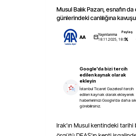
Musul Balık Pazarı, esnafın da
günlerindeki canlılığına kavuşu
Paylaş
Yayınlanma
AA
18.11.2025, 18:51
Google'da bizi tercih
edilen kaynak olarak
ekleyin
İstanbul Ticaret Gazetesi
'i tercih
edilen kaynak olarak ekleyerek
haberlerimizi Google'da daha sı
görebilirsiniz.
Irak’ın Musul kentindeki tarihi balık pazarı, terör
örgütü DEAŞ’ın kenti işgalind