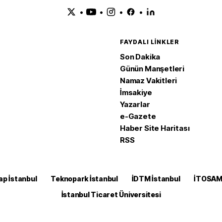
•
•
•
•
FAYDALI LINKLER
Son Dakika
Günün Manşetleri
Namaz Vakitleri
İmsakiye
Yazarlar
e-Gazete
Haber Site Haritası
RSS
ap İstanbul
Teknopark İstanbul
İDTM İstanbul
İTOSA
İstanbul Ticaret Üniversitesi