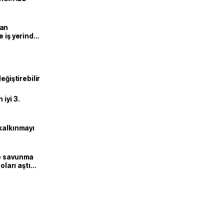
man
e iş yerinde
eğiştirebilir
iyi 3.
kalkınmayı
ne savunma
oları aştı