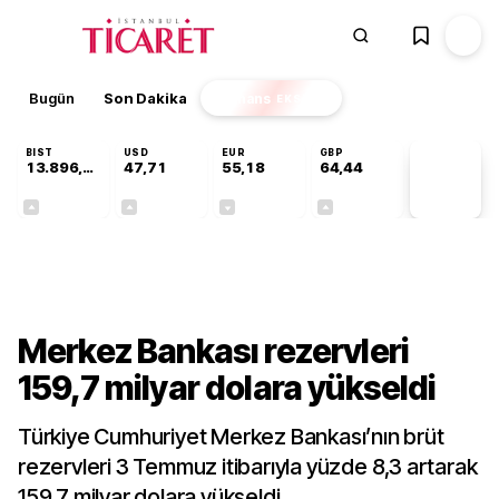
Bugün
Son Dakika
Finans
EKSTRA
BIST
USD
EUR
GBP
13.896,36
47,71
55,18
64,44
PİYASA
VERİLERİ
+0,85%
+0,01%
-0,01%
+0,04%
Finans
Merkez Bankası rezervleri
159,7 milyar dolara yükseldi
Türkiye Cumhuriyet Merkez Bankası’nın brüt
rezervleri 3 Temmuz itibarıyla yüzde 8,3 artarak
159,7 milyar dolara yükseldi.