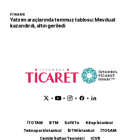
FINANS
Yatırım araçlarında temmuz tablosu: Mevduat
kazandırdı, altın geriledi
•
•
•
•
İTOTAM
BTM
SoftITo
Kitap İstanbul
Teknopark İstanbul
İDTM İstanbul
İTOSAM
Cemile Sultan Tesisleri
ICVB