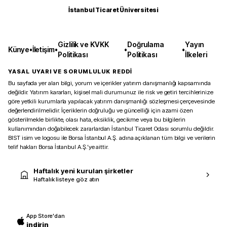
İstanbul Ticaret Üniversitesi
Gizlilik ve KVKK
Doğrulama
Yayın
Künye
•
İletişim
•
•
•
Politikası
Politikası
İlkeleri
YASAL UYARI VE SORUMLULUK REDDİ
Bu sayfada yer alan bilgi, yorum ve içerikler yatırım danışmanlığı kapsamında
değildir. Yatırım kararları, kişisel mali durumunuz ile risk ve getiri tercihlerinize
göre yetkili kurumlarla yapılacak yatırım danışmanlığı sözleşmesi çerçevesinde
değerlendirilmelidir. İçeriklerin doğruluğu ve güncelliği için azami özen
gösterilmekle birlikte, olası hata, eksiklik, gecikme veya bu bilgilerin
kullanımından doğabilecek zararlardan İstanbul Ticaret Odası sorumlu değildir.
BIST isim ve logosu ile Borsa İstanbul A.Ş. adına açıklanan tüm bilgi ve verilerin
telif hakları Borsa İstanbul A.Ş.’ye aittir.
Haftalık yeni kurulan şirketler
Haftalık listeye göz atın
App Store'dan
indirin