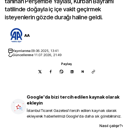
tanınan Perşembe Yaylası, Kurban Bayramı
tatilinde doğayla iç içe vakit geçirmek
isteyenlerin gözde durağı haline geldi.
AA
Yayınlanma
09.06.2025, 13:41
Güncellenme
11.07.2026, 21:49
Paylaş
N
Google'da bizi tercih edilen kaynak olarak
ekleyin
İstanbul Ticaret Gazetesi
'i tercih edilen kaynak olarak
ekleyerek haberlerimizi Google'da daha sık görebilirsiniz.
Kaynak ekle
Nasıl çalışır?
›