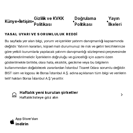
Gizlilik ve KVKK
Doğrulama
Yayın
Künye
•
İletişim
•
•
•
Politikası
Politikası
İlkeleri
YASAL UYARI VE SORUMLULUK REDDİ
Bu sayfada yer alan bilgi, yorum ve içerikler yatırım danışmanlığı kapsamında
değildir. Yatırım kararları, kişisel mali durumunuz ile risk ve getiri tercihlerinize
göre yetkili kurumlarla yapılacak yatırım danışmanlığı sözleşmesi çerçevesinde
değerlendirilmelidir. İçeriklerin doğruluğu ve güncelliği için azami özen
gösterilmekle birlikte, olası hata, eksiklik, gecikme veya bu bilgilerin
kullanımından doğabilecek zararlardan İstanbul Ticaret Odası sorumlu değildir.
BIST isim ve logosu ile Borsa İstanbul A.Ş. adına açıklanan tüm bilgi ve verilerin
telif hakları Borsa İstanbul A.Ş.’ye aittir.
Haftalık yeni kurulan şirketler
Haftalık listeye göz atın
App Store'dan
indirin