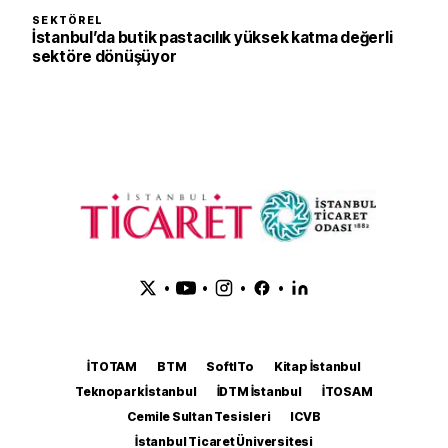
SEKTÖREL
İstanbul’da butik pastacılık yüksek katma değerli
sektöre dönüşüyor
•
•
•
•
İTOTAM
BTM
SoftITo
Kitap İstanbul
Teknopark İstanbul
İDTM İstanbul
İTOSAM
Cemile Sultan Tesisleri
ICVB
İstanbul Ticaret Üniversitesi