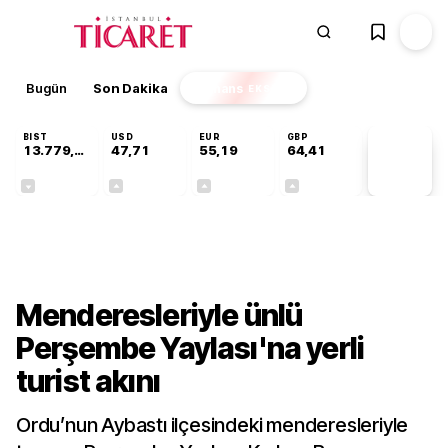
Bugün
Son Dakika
Finans
EKSTRA
BIST
USD
EUR
GBP
13.779,39
47,71
55,19
64,41
PİYASA
VERİLERİ
-0,14%
+0,18%
+0,32%
+0,38%
Sektörel
Menderesleriyle ünlü
Perşembe Yaylası'na yerli
turist akını
Ordu’nun Aybastı ilçesindeki menderesleriyle