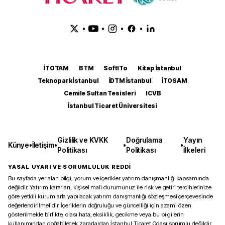
•
•
•
•
İTOTAM
BTM
SoftITo
Kitap İstanbul
Teknopark İstanbul
İDTM İstanbul
İTOSAM
Cemile Sultan Tesisleri
ICVB
İstanbul Ticaret Üniversitesi
Gizlilik ve KVKK
Doğrulama
Yayın
Künye
•
İletişim
•
•
•
Politikası
Politikası
İlkeleri
YASAL UYARI VE SORUMLULUK REDDİ
Bu sayfada yer alan bilgi, yorum ve içerikler yatırım danışmanlığı kapsamında
değildir. Yatırım kararları, kişisel mali durumunuz ile risk ve getiri tercihlerinize
göre yetkili kurumlarla yapılacak yatırım danışmanlığı sözleşmesi çerçevesinde
değerlendirilmelidir. İçeriklerin doğruluğu ve güncelliği için azami özen
gösterilmekle birlikte, olası hata, eksiklik, gecikme veya bu bilgilerin
kullanımından doğabilecek zararlardan İstanbul Ticaret Odası sorumlu değildir.