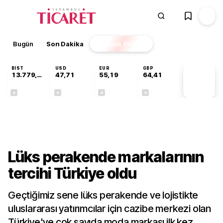
Bugün
Son Dakika
Finans
EKSTRA
BIST
USD
EUR
GBP
13.779,39
47,71
55,19
64,41
PİYASA
VERİLERİ
-0,14%
+0,18%
+0,32%
+0,38%
Sektörel
Lüks perakende markalarının
tercihi Türkiye oldu
Geçtiğimiz sene lüks perakende ve lojistikte
uluslararası yatırımcılar için cazibe merkezi olan
Türkiye'ye çok sayıda moda markası ilk kez