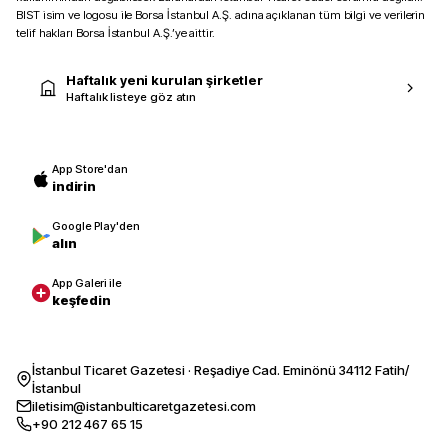
BIST isim ve logosu ile Borsa İstanbul A.Ş. adına açıklanan tüm bilgi ve verilerin
telif hakları Borsa İstanbul A.Ş.’ye aittir.
Haftalık yeni kurulan şirketler
Haftalık listeye göz atın
App Store'dan
indirin
Google Play'den
alın
App Galeri ile
keşfedin
İstanbul Ticaret Gazetesi · Reşadiye Cad. Eminönü 34112 Fatih/
İstanbul
iletisim@istanbulticaretgazetesi.com
+90 212 467 65 15