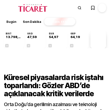
Bugün
Son Dakika
Finans
EKSTRA
BIST
USD
EUR
GBP
13.798,82
47,59
54,97
64,19
PİYASA
VERİLERİ
+0,70%
+0,05%
-0,08%
+0,15%
Finans
Küresel piyasalarda risk iştahı
toparlandı: Gözler ABD’de
açıklanacak kritik verilerde
Orta Doğu’da gerilimin azalması ve teknoloji