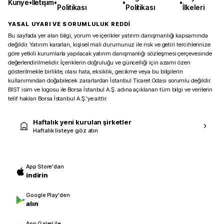
Künye
•
İletişim
•
•
•
Politikası
Politikası
İlkeleri
YASAL UYARI VE SORUMLULUK REDDİ
Bu sayfada yer alan bilgi, yorum ve içerikler yatırım danışmanlığı kapsamında
değildir. Yatırım kararları, kişisel mali durumunuz ile risk ve getiri tercihlerinize
göre yetkili kurumlarla yapılacak yatırım danışmanlığı sözleşmesi çerçevesinde
değerlendirilmelidir. İçeriklerin doğruluğu ve güncelliği için azami özen
gösterilmekle birlikte, olası hata, eksiklik, gecikme veya bu bilgilerin
kullanımından doğabilecek zararlardan İstanbul Ticaret Odası sorumlu değildir.
BIST isim ve logosu ile Borsa İstanbul A.Ş. adına açıklanan tüm bilgi ve verilerin
telif hakları Borsa İstanbul A.Ş.’ye aittir.
Haftalık yeni kurulan şirketler
Haftalık listeye göz atın
App Store'dan
indirin
Google Play'den
alın
App Galeri ile