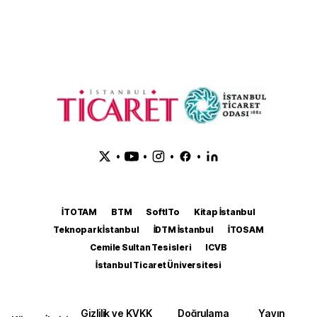
•
•
•
•
İTOTAM
BTM
SoftITo
Kitap İstanbul
Teknopark İstanbul
İDTM İstanbul
İTOSAM
Cemile Sultan Tesisleri
ICVB
İstanbul Ticaret Üniversitesi
Gizlilik ve KVKK
Doğrulama
Yayın