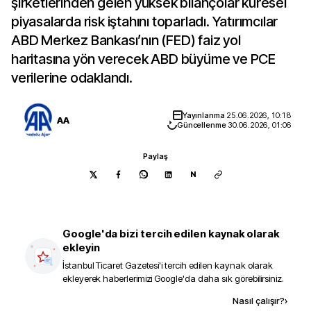
şirketlerinden gelen yüksek bilançolar küresel
piyasalarda risk iştahını toparladı. Yatırımcılar
ABD Merkez Bankası’nın (FED) faiz yol
haritasına yön verecek ABD büyüme ve PCE
verilerine odaklandı.
Yayınlanma
25.06.2026, 10:18
AA
Güncellenme
30.06.2026, 01:06
Paylaş
N
Google'da bizi tercih edilen kaynak olarak
ekleyin
İstanbul Ticaret Gazetesi
'i tercih edilen kaynak olarak
ekleyerek haberlerimizi Google'da daha sık görebilirsiniz.
Kaynak ekle
Nasıl çalışır?
›