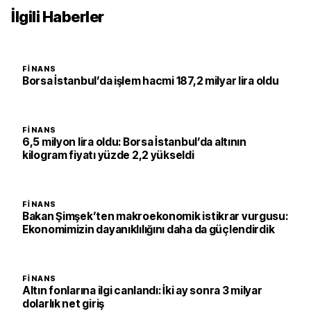
İlgili Haberler
FINANS
Borsa İstanbul’da işlem hacmi 187,2 milyar lira oldu
FINANS
6,5 milyon lira oldu: Borsa İstanbul’da altının
kilogram fiyatı yüzde 2,2 yükseldi
FINANS
Bakan Şimşek’ten makroekonomik istikrar vurgusu:
Ekonomimizin dayanıklılığını daha da güçlendirdik
FINANS
Altın fonlarına ilgi canlandı: İki ay sonra 3 milyar
dolarlık net giriş