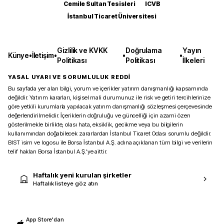
Cemile Sultan Tesisleri
ICVB
İstanbul Ticaret Üniversitesi
Gizlilik ve KVKK
Doğrulama
Yayın
Künye
•
İletişim
•
•
•
Politikası
Politikası
İlkeleri
YASAL UYARI VE SORUMLULUK REDDİ
Bu sayfada yer alan bilgi, yorum ve içerikler yatırım danışmanlığı kapsamında
değildir. Yatırım kararları, kişisel mali durumunuz ile risk ve getiri tercihlerinize
göre yetkili kurumlarla yapılacak yatırım danışmanlığı sözleşmesi çerçevesinde
değerlendirilmelidir. İçeriklerin doğruluğu ve güncelliği için azami özen
gösterilmekle birlikte, olası hata, eksiklik, gecikme veya bu bilgilerin
kullanımından doğabilecek zararlardan İstanbul Ticaret Odası sorumlu değildir.
BIST isim ve logosu ile Borsa İstanbul A.Ş. adına açıklanan tüm bilgi ve verilerin
telif hakları Borsa İstanbul A.Ş.’ye aittir.
Haftalık yeni kurulan şirketler
Haftalık listeye göz atın
App Store'dan