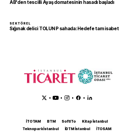
AB'den tescilli Ayaş domatesinin hasadı başladı
SEKTÖREL
Sığınak delici TOLUN P sahada: Hedefe tam isabet
•
•
•
•
İTOTAM
BTM
SoftITo
Kitap İstanbul
Teknopark İstanbul
İDTM İstanbul
İTOSAM