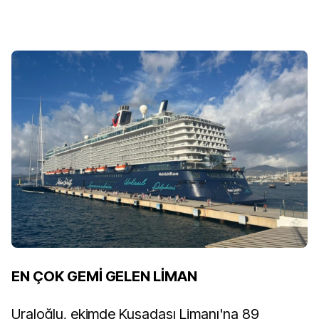
EN ÇOK GEMİ GELEN LİMAN
Uraloğlu, ekimde Kuşadası Limanı'na 89