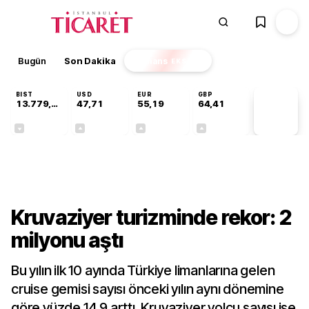
Bugün
Son Dakika
Finans
EKSTRA
BIST
USD
EUR
GBP
13.779,39
47,71
55,19
64,41
PİYASA
VERİLERİ
-0,14%
+0,18%
+0,32%
+0,38%
Sektörel
Kruvaziyer turizminde rekor: 2
milyonu aştı
Bu yılın ilk 10 ayında Türkiye limanlarına gelen
cruise gemisi sayısı önceki yılın aynı dönemine
göre yüzde 14,9 arttı. Kruvaziyer yolcu sayısı ise