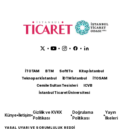
•
•
•
•
İTOTAM
BTM
SoftITo
Kitap İstanbul
Teknopark İstanbul
İDTM İstanbul
İTOSAM
Cemile Sultan Tesisleri
ICVB
İstanbul Ticaret Üniversitesi
Gizlilik ve KVKK
Doğrulama
Yayın
Künye
•
İletişim
•
•
•
Politikası
Politikası
İlkeleri
YASAL UYARI VE SORUMLULUK REDDİ