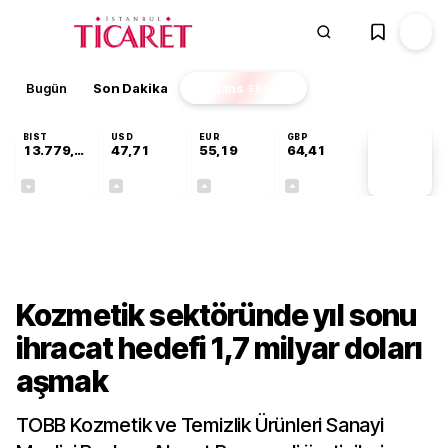
Bugün
Son Dakika
Finans
EKSTRA
BIST
USD
EUR
GBP
13.779,39
47,71
55,19
64,41
PİYASA
VERİLERİ
-0,14%
+0,18%
+0,32%
+0,38%
Sektörel
Kozmetik sektöründe yıl sonu
ihracat hedefi 1,7 milyar doları
aşmak
TOBB Kozmetik ve Temizlik Ürünleri Sanayi