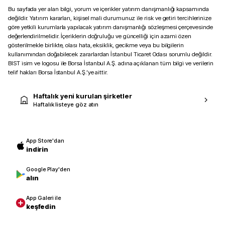
Bu sayfada yer alan bilgi, yorum ve içerikler yatırım danışmanlığı kapsamında
değildir. Yatırım kararları, kişisel mali durumunuz ile risk ve getiri tercihlerinize
göre yetkili kurumlarla yapılacak yatırım danışmanlığı sözleşmesi çerçevesinde
değerlendirilmelidir. İçeriklerin doğruluğu ve güncelliği için azami özen
gösterilmekle birlikte, olası hata, eksiklik, gecikme veya bu bilgilerin
kullanımından doğabilecek zararlardan İstanbul Ticaret Odası sorumlu değildir.
BIST isim ve logosu ile Borsa İstanbul A.Ş. adına açıklanan tüm bilgi ve verilerin
telif hakları Borsa İstanbul A.Ş.’ye aittir.
Haftalık yeni kurulan şirketler
Haftalık listeye göz atın
App Store'dan
indirin
Google Play'den
alın
App Galeri ile
keşfedin