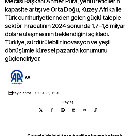
Meclisi Başkanı Ahmet Pura, yerli üreticilerin
kapasite artışı ve Orta Doğu, Kuzey Afrika ile
Türk cumhuriyetlerinden gelen güçlü taleple
sektör ihracatının 2024 sonunda 1,7–1,8 milyar
dolara ulaşmasının beklendiğini açıkladı.
Türkiye, sürdürülebilir inovasyon ve yeşil
dönüşümle küresel pazarda konumunu
güçlendiriyor.
AA
Yayınlanma
19.10.2025, 12:01
Paylaş
N
Google'da bizi tercih edilen kaynak olarak