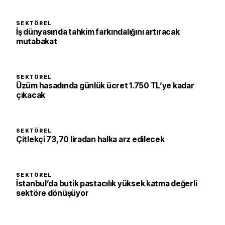
SEKTÖREL
İş dünyasında tahkim farkındalığını artıracak
mutabakat
SEKTÖREL
Üzüm hasadında günlük ücret 1.750 TL’ye kadar
çıkacak
SEKTÖREL
Çitlekçi 73,70 liradan halka arz edilecek
SEKTÖREL
İstanbul’da butik pastacılık yüksek katma değerli
sektöre dönüşüyor