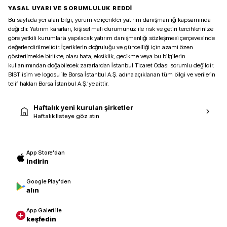
YASAL UYARI VE SORUMLULUK REDDİ
Bu sayfada yer alan bilgi, yorum ve içerikler yatırım danışmanlığı kapsamında
değildir. Yatırım kararları, kişisel mali durumunuz ile risk ve getiri tercihlerinize
göre yetkili kurumlarla yapılacak yatırım danışmanlığı sözleşmesi çerçevesinde
değerlendirilmelidir. İçeriklerin doğruluğu ve güncelliği için azami özen
gösterilmekle birlikte, olası hata, eksiklik, gecikme veya bu bilgilerin
kullanımından doğabilecek zararlardan İstanbul Ticaret Odası sorumlu değildir.
BIST isim ve logosu ile Borsa İstanbul A.Ş. adına açıklanan tüm bilgi ve verilerin
telif hakları Borsa İstanbul A.Ş.’ye aittir.
Haftalık yeni kurulan şirketler
Haftalık listeye göz atın
App Store'dan
indirin
Google Play'den
alın
App Galeri ile
keşfedin