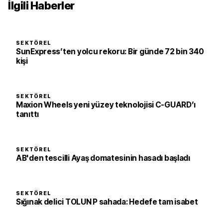
İlgili Haberler
SEKTÖREL
SunExpress’ten yolcu rekoru: Bir günde 72 bin 340
kişi
SEKTÖREL
Maxion Wheels yeni yüzey teknolojisi C-GUARD’ı
tanıttı
SEKTÖREL
AB'den tescilli Ayaş domatesinin hasadı başladı
SEKTÖREL
Sığınak delici TOLUN P sahada: Hedefe tam isabet