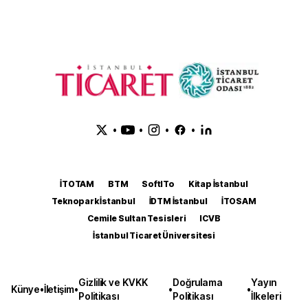
•
•
•
•
İTOTAM
BTM
SoftITo
Kitap İstanbul
Teknopark İstanbul
İDTM İstanbul
İTOSAM
Cemile Sultan Tesisleri
ICVB
İstanbul Ticaret Üniversitesi
Gizlilik ve KVKK
Doğrulama
Yayın
Künye
•
İletişim
•
•
•
Politikası
Politikası
İlkeleri