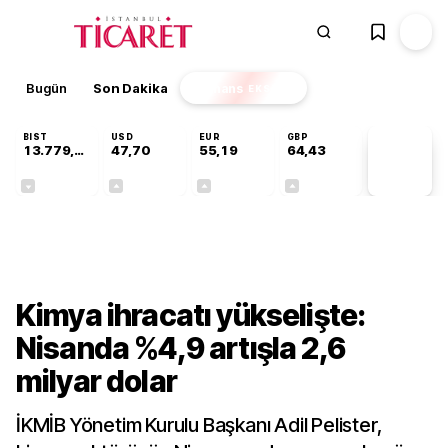
Bugün
Son Dakika
Finans
EKSTRA
BIST
USD
EUR
GBP
13.779,39
47,70
55,19
64,43
PİYASA
VERİLERİ
-0,14%
+0,15%
+0,33%
+0,40%
Sektörel
Kimya ihracatı yükselişte:
Nisanda %4,9 artışla 2,6
milyar dolar
İKMİB Yönetim Kurulu Başkanı Adil Pelister,