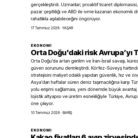
gerçekleştirdi. Uzmanlar; proaktif ticaret diplomasisi, 
pazar çeşitliliği ve ABD ile ivme kazanan ekonomik di
rahatlıkla aşılabileceğini öngörüyor.
17 Temmuz 2026
· YAŞAR
EKONOMI
Orta Doğu'daki risk Avrupa’yı T
Orta Doğu’da artan gerilim ve İran-İsrail savaşı, kürese
güven sorununu derinleştirdi. Körfez-Süveyş hattındak
stratejisini maliyet odaklı yapıdan güvenlik, hız ve öng
Asya’dan haftalar süren deniz taşımacılığına karşı Tü
yolu erişimi sağlaması, yeni dönemde büyük avantaj o
lojistik altyapısı ve üretim esnekliğiyle Türkiye, Avru
öne çıkıyor.
10 Temmuz 2026
· BARIŞ
EKONOMI
Kakao fiyatları 6 ayın zirvesind