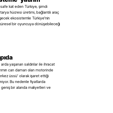
esafe kat eden Türkiye, şimdi
rya hücresi üretimi, bağlantılı araç
elişecek ekosistemle Türkiye'nin
 küresel bir oyuncuya dönüşebileceği
apıda
arda yaşanan saldırılar ile ihracat
tarımın can damarı olan motorinde
rkez üssü’ olarak işaret ettiği
niyor. Bu nedenle fiyatlarda
 geniş bir alanda maliyetleri ve