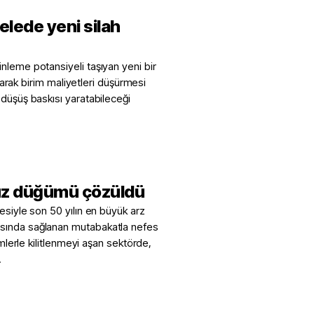
lede yeni silah
nleme potansiyeli taşıyan yeni bir
ırarak birim maliyetleri düşürmesi
 düşüş baskısı yaratabileceği
üz düğümü çözüldü
esiyle son 50 yılın en büyük arz
asında sağlanan mutabakatla nefes
ümlerle kilitlenmeyi aşan sektörde,
.