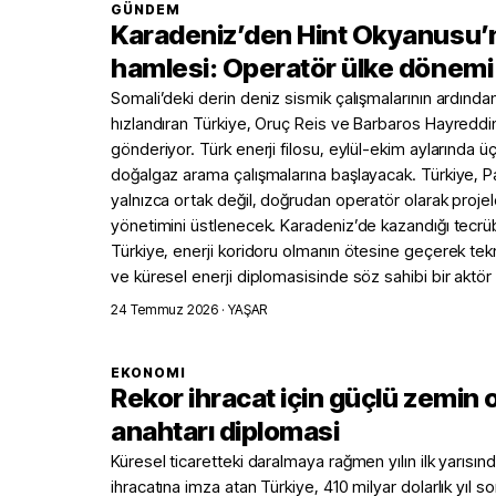
GÜNDEM
Karadeniz’den Hint Okyanusu’n
hamlesi: Operatör ülke dönemi 
Somali’deki derin deniz sismik çalışmalarının ardından s
hızlandıran Türkiye, Oruç Reis ve Barbaros Hayreddin 
gönderiyor. Türk enerji filosu, eylül-ekim aylarında üç
doğalgaz arama çalışmalarına başlayacak. Türkiye, Pa
yalnızca ortak değil, doğrudan operatör olarak proje
yönetimini üstlenecek. Karadeniz’de kazandığı tecrüb
Türkiye, enerji koridoru olmanın ötesine geçerek tekn
ve küresel enerji diplomasisinde söz sahibi bir aktör
24 Temmuz 2026
· YAŞAR
EKONOMI
Rekor ihracat için güçlü zemin o
anahtarı diplomasi
Küresel ticaretteki daralmaya rağmen yılın ilk yarısın
ihracatına imza atan Türkiye, 410 milyar dolarlık yıl 