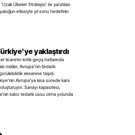
‘Uzak Ülkeler Stratejisi’ ile yaratılan
yaloğun etkisiyle yıl sonu hedefinin
ürkiye’ye yaklaştırdı
l ticaretin kritik geçiş hatlarında
i riskler, Avrupa’nın tedarik
örülebilirlik eksenine taşıdı.
rkiye’nin Avrupa’ya kısa sürede kara
luşturuyor. Sanayi kapasitesi,
pa’nın kalıcı tedarik üssü olma yolunda
e