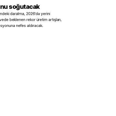
unu soğutacak
timdeki daralma, 2026'da yerini
vede beklenen rekor üretim artışları,
syonuna nefes aldıracak.