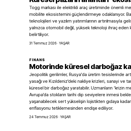
Togg markası ile elektrikli araç üretiminde önemli m
mobilite ekosistemini güçlendirmeye odaklanıyor. Bata
teknolojileri ve yazılım yatırımlarının artırılmasıyla g
yalnızca otomobil değil, yüksek teknoloji ihraç eden
belirtiliyor.
31 Temmuz 2026
· YAŞAR
FINANS
Motorinde küresel darboğaz k
Jeopolitik gerilimler, Rusya'da üretim tesislerinde art 
yasağı ve Kızıldeniz'deki nakliye krizleri, sanayi ve 
küresel bir darboğaz yaratabilir. Uzmanların ‘krizin me
Avrupa'da stokların tarihi dip seviyelere inmesi bekle
yaşanabilecek sert yükselişin lojistikten gıdaya kadar
enflasyonu tetiklemesinden endişe ediliyor.
24 Temmuz 2026
· YAŞAR