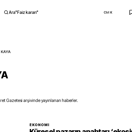
Ara
"
Faiz kararı
"
Ctrl K
RA
 KAYA
YA
et Gazetesi arşivinde yayınlanan haberler.
EKONOMI
Küresel pazarın anahtarı ‘ekos