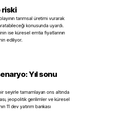
 riski
layının tarımsal üretimi vurarak
yaratabileceği konusunda uyardı.
in ise küresel emtia fiyatlarının
in ediliyor.
senaryo: Yıl sonu
bir seyirle tamamlayan ons altında
ası, jeopolitik gerilimler ve küresel
ın 11 dev yatırım bankası