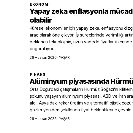
EKONOMI
Yapay zeka enflasyonla mücade
olabilir
Küresel ekonomiler için yapay zeka, enflasyonu dizgi
araç olarak öne çıkıyor. İş süreçlerinde verimliliği art
beklenen teknolojinin, uzun vadede fiyatlar üzerinde
öngörülüyor.
26 Haziran 2026
· YAŞAR
FINANS
Alüminyum piyasasında Hürm
Orta Doğu'daki çatışmaların Hürmüz Boğazı'nı kilitlem
şokunu yaşayan alüminyum piyasası, ABD ve İran ar
aldı. Asya'daki rekor üretim ve alternatif lojistik çöz
gözler yeniden şekillenen fiyat beklentilerine çevrildi
26 Haziran 2026
· YAŞAR