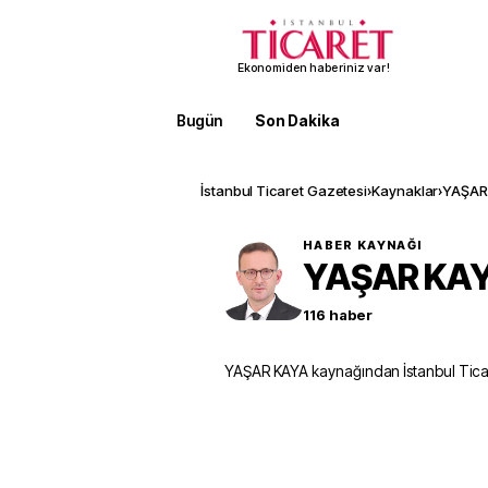
Ekonomiden haberiniz var!
Bugün
Son Dakika
Finans
EKST
İstanbul Ticaret Gazetesi
›
Kaynaklar
›
YAŞAR
HABER KAYNAĞI
YAŞAR KA
116
haber
YAŞAR KAYA kaynağından İstanbul Ticar