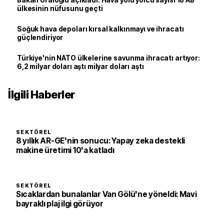
Bakan Uraloğlu açıkladı: Hava yolu yolcu sayısı 18 AB
ülkesinin nüfusunu geçti
Soğuk hava depoları kırsal kalkınmayı ve ihracatı
güçlendiriyor
Türkiye'nin NATO ülkelerine savunma ihracatı artıyor:
6,2 milyar doları aştı milyar doları aştı
İlgili Haberler
SEKTÖREL
8 yıllık AR-GE'nin sonucu: Yapay zeka destekli
makine üretimi 10'a katladı
SEKTÖREL
Sıcaklardan bunalanlar Van Gölü'ne yöneldi: Mavi
bayraklı plaj ilgi görüyor