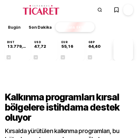
Bugün
Son Dakika
Finans
EKSTRA
BIST
USD
EUR
GBP
13.779,39
47,72
55,16
64,40
PİYASA
VERİLERİ
-0,14%
+0,01%
-0,06%
-0,03%
Sektörel
Kalkınma programları kırsal
bölgelere istihdama destek
oluyor
Kırsalda yürütülen kalkınma programları, bu