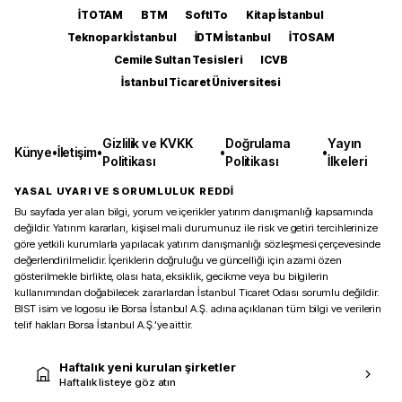
İTOTAM
BTM
SoftITo
Kitap İstanbul
Teknopark İstanbul
İDTM İstanbul
İTOSAM
Cemile Sultan Tesisleri
ICVB
İstanbul Ticaret Üniversitesi
Gizlilik ve KVKK
Doğrulama
Yayın
Künye
•
İletişim
•
•
•
Politikası
Politikası
İlkeleri
YASAL UYARI VE SORUMLULUK REDDİ
Bu sayfada yer alan bilgi, yorum ve içerikler yatırım danışmanlığı kapsamında
değildir. Yatırım kararları, kişisel mali durumunuz ile risk ve getiri tercihlerinize
göre yetkili kurumlarla yapılacak yatırım danışmanlığı sözleşmesi çerçevesinde
değerlendirilmelidir. İçeriklerin doğruluğu ve güncelliği için azami özen
gösterilmekle birlikte, olası hata, eksiklik, gecikme veya bu bilgilerin
kullanımından doğabilecek zararlardan İstanbul Ticaret Odası sorumlu değildir.
BIST isim ve logosu ile Borsa İstanbul A.Ş. adına açıklanan tüm bilgi ve verilerin
telif hakları Borsa İstanbul A.Ş.’ye aittir.
Haftalık yeni kurulan şirketler
Haftalık listeye göz atın