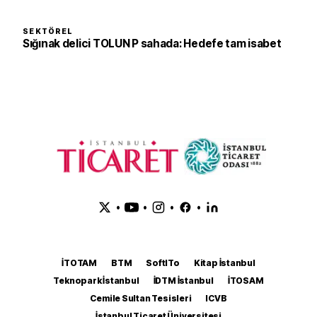
SEKTÖREL
Sığınak delici TOLUN P sahada: Hedefe tam isabet
•
•
•
•
İTOTAM
BTM
SoftITo
Kitap İstanbul
Teknopark İstanbul
İDTM İstanbul
İTOSAM
Cemile Sultan Tesisleri
ICVB
İstanbul Ticaret Üniversitesi