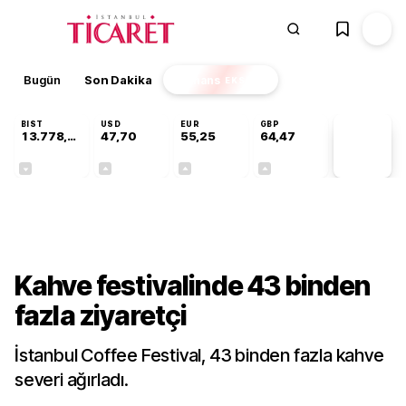
Bugün
Son Dakika
Finans
EKSTRA
BIST
USD
EUR
GBP
13.778,60
47,70
55,25
64,47
PİYASA
VERİLERİ
-0,15%
+0,17%
+0,43%
+0,47%
Sektörel
Kahve festivalinde 43 binden
fazla ziyaretçi
İstanbul Coffee Festival, 43 binden fazla kahve
severi ağırladı.