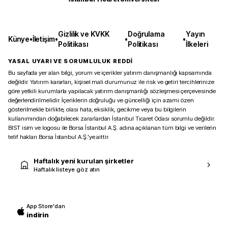
Gizlilik ve KVKK
Doğrulama
Yayın
Künye
•
İletişim
•
•
•
Politikası
Politikası
İlkeleri
YASAL UYARI VE SORUMLULUK REDDİ
Bu sayfada yer alan bilgi, yorum ve içerikler yatırım danışmanlığı kapsamında
değildir. Yatırım kararları, kişisel mali durumunuz ile risk ve getiri tercihlerinize
göre yetkili kurumlarla yapılacak yatırım danışmanlığı sözleşmesi çerçevesinde
değerlendirilmelidir. İçeriklerin doğruluğu ve güncelliği için azami özen
gösterilmekle birlikte, olası hata, eksiklik, gecikme veya bu bilgilerin
kullanımından doğabilecek zararlardan İstanbul Ticaret Odası sorumlu değildir.
BIST isim ve logosu ile Borsa İstanbul A.Ş. adına açıklanan tüm bilgi ve verilerin
telif hakları Borsa İstanbul A.Ş.’ye aittir.
Haftalık yeni kurulan şirketler
Haftalık listeye göz atın
App Store'dan
indirin