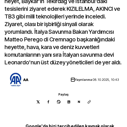
heyet, Baykar'ın Tekirdağ ve İstanbul'daki
tesislerini ziyaret ederek KIZILELMA, AKINCI ve
TB3 gibi milli teknolojileri yerinde inceledi.
Ziyaret, olası bir işbirliği sinyali olarak
yorumlandı. İtalya Savunma Bakan Yardımcısı
Matteo Perego di Cremnago başkanlığındaki
heyette, hava, kara ve deniz kuvvetleri
komutanlarının yanı sıra İtalyan savunma devi
Leonardo'nun üst düzey yöneticileri de yer aldı.
AA
Yayınlanma
08.10.2025, 10:43
Paylaş
N
Google'da bizi tercih edilen kaynak olarak