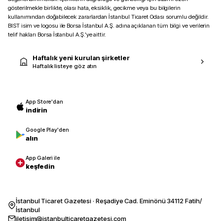
gösterilmekle birlikte, olası hata, eksiklik, gecikme veya bu bilgilerin
kullanımından doğabilecek zararlardan İstanbul Ticaret Odası sorumlu değildir.
BIST isim ve logosu ile Borsa İstanbul A.Ş. adına açıklanan tüm bilgi ve verilerin
telif hakları Borsa İstanbul A.Ş.’ye aittir.
Haftalık yeni kurulan şirketler
Haftalık listeye göz atın
App Store'dan
indirin
Google Play'den
alın
App Galeri ile
keşfedin
İstanbul Ticaret Gazetesi · Reşadiye Cad. Eminönü 34112 Fatih/
İstanbul
iletisim@istanbulticaretgazetesi.com