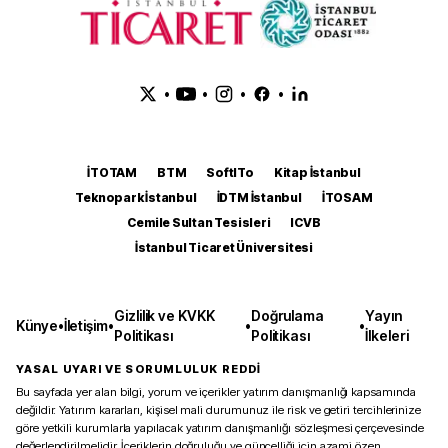
•
•
•
•
İTOTAM
BTM
SoftITo
Kitap İstanbul
Teknopark İstanbul
İDTM İstanbul
İTOSAM
Cemile Sultan Tesisleri
ICVB
İstanbul Ticaret Üniversitesi
Gizlilik ve KVKK
Doğrulama
Yayın
Künye
•
İletişim
•
•
•
Politikası
Politikası
İlkeleri
YASAL UYARI VE SORUMLULUK REDDİ
Bu sayfada yer alan bilgi, yorum ve içerikler yatırım danışmanlığı kapsamında
değildir. Yatırım kararları, kişisel mali durumunuz ile risk ve getiri tercihlerinize
göre yetkili kurumlarla yapılacak yatırım danışmanlığı sözleşmesi çerçevesinde
değerlendirilmelidir. İçeriklerin doğruluğu ve güncelliği için azami özen