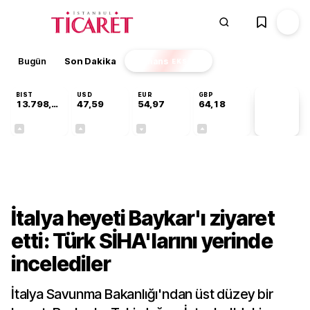
Bugün
Son Dakika
Finans
EKSTRA
BIST
USD
EUR
GBP
13.798,82
47,59
54,97
64,18
PİYASA
VERİLERİ
+0,70%
+0,05%
-0,08%
+0,13%
Sektörel
İtalya heyeti Baykar'ı ziyaret
etti: Türk SİHA'larını yerinde
incelediler
İtalya Savunma Bakanlığı'ndan üst düzey bir