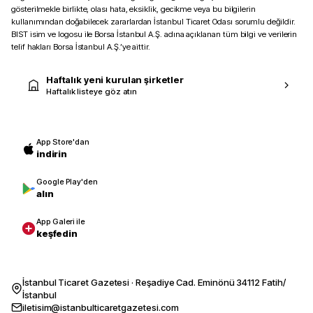
gösterilmekle birlikte, olası hata, eksiklik, gecikme veya bu bilgilerin
kullanımından doğabilecek zararlardan İstanbul Ticaret Odası sorumlu değildir.
BIST isim ve logosu ile Borsa İstanbul A.Ş. adına açıklanan tüm bilgi ve verilerin
telif hakları Borsa İstanbul A.Ş.’ye aittir.
Haftalık yeni kurulan şirketler
Haftalık listeye göz atın
App Store'dan
indirin
Google Play'den
alın
App Galeri ile
keşfedin
İstanbul Ticaret Gazetesi · Reşadiye Cad. Eminönü 34112 Fatih/
İstanbul
iletisim@istanbulticaretgazetesi.com