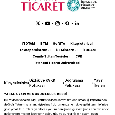
•
•
•
•
İTOTAM
BTM
SoftITo
Kitap İstanbul
Teknopark İstanbul
İDTM İstanbul
İTOSAM
Cemile Sultan Tesisleri
ICVB
İstanbul Ticaret Üniversitesi
Gizlilik ve KVKK
Doğrulama
Yayın
Künye
•
İletişim
•
•
•
Politikası
Politikası
İlkeleri
YASAL UYARI VE SORUMLULUK REDDİ
Bu sayfada yer alan bilgi, yorum ve içerikler yatırım danışmanlığı kapsamında
değildir. Yatırım kararları, kişisel mali durumunuz ile risk ve getiri tercihlerinize
göre yetkili kurumlarla yapılacak yatırım danışmanlığı sözleşmesi çerçevesinde
değerlendirilmelidir. İçeriklerin doğruluğu ve güncelliği için azami özen