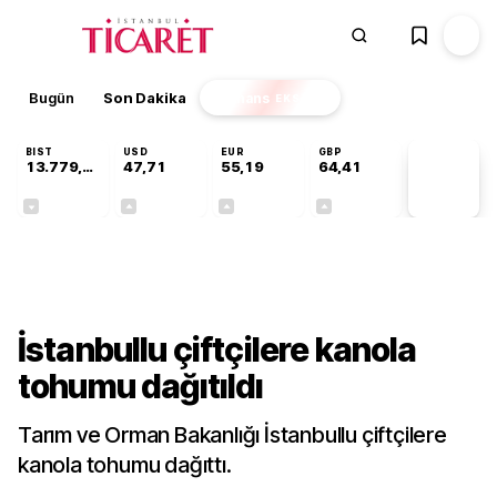
Bugün
Son Dakika
Finans
EKSTRA
BIST
USD
EUR
GBP
13.779,39
47,71
55,19
64,41
PİYASA
VERİLERİ
-0,14%
+0,18%
+0,32%
+0,38%
Sektörel
İstanbullu çiftçilere kanola
tohumu dağıtıldı
Tarım ve Orman Bakanlığı İstanbullu çiftçilere
kanola tohumu dağıttı.