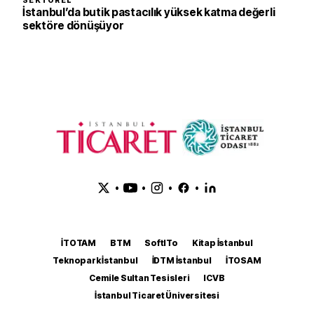
SEKTÖREL
İstanbul’da butik pastacılık yüksek katma değerli
sektöre dönüşüyor
•
•
•
•
İTOTAM
BTM
SoftITo
Kitap İstanbul
Teknopark İstanbul
İDTM İstanbul
İTOSAM
Cemile Sultan Tesisleri
ICVB
İstanbul Ticaret Üniversitesi