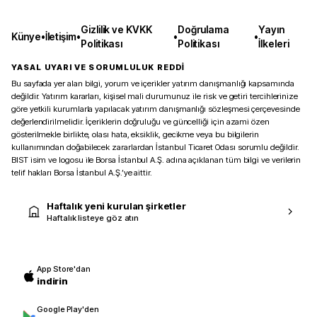
Gizlilik ve KVKK
Doğrulama
Yayın
Künye
•
İletişim
•
•
•
Politikası
Politikası
İlkeleri
YASAL UYARI VE SORUMLULUK REDDİ
Bu sayfada yer alan bilgi, yorum ve içerikler yatırım danışmanlığı kapsamında
değildir. Yatırım kararları, kişisel mali durumunuz ile risk ve getiri tercihlerinize
göre yetkili kurumlarla yapılacak yatırım danışmanlığı sözleşmesi çerçevesinde
değerlendirilmelidir. İçeriklerin doğruluğu ve güncelliği için azami özen
gösterilmekle birlikte, olası hata, eksiklik, gecikme veya bu bilgilerin
kullanımından doğabilecek zararlardan İstanbul Ticaret Odası sorumlu değildir.
BIST isim ve logosu ile Borsa İstanbul A.Ş. adına açıklanan tüm bilgi ve verilerin
telif hakları Borsa İstanbul A.Ş.’ye aittir.
Haftalık yeni kurulan şirketler
Haftalık listeye göz atın
App Store'dan
indirin
Google Play'den