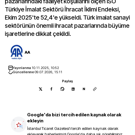
pazarlarındaki faaliyet koşullarını ölçen İSO
Türkiye İmalat Sektörü İhracat İklimi Endeksi,
Ekim 2025'te 52,4'e yükseldi. Türk imalat sanayi
sektörünün önemli ihracat pazarlarında büyüme
işaretlerine dikkat çekildi.
AA
Yayınlanma
10.11.2025, 10:52
Güncellenme
09.07.2026, 15:11
Paylaş
N
Google'da bizi tercih edilen kaynak olarak
ekleyin
İstanbul Ticaret Gazetesi
'i tercih edilen kaynak olarak
ekleyerek haberlerimizi Google'da daha sık görebilirsiniz.