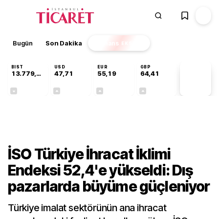
Bugün
Son Dakika
Finans
EKSTRA
BIST
USD
EUR
GBP
13.779,39
47,71
55,19
64,41
PİYASA
VERİLERİ
-0,14%
+0,18%
+0,32%
+0,38%
Sektörel
İSO Türkiye İhracat İklimi
Endeksi 52,4'e yükseldi: Dış
pazarlarda büyüme güçleniyor
Türkiye imalat sektörünün ana ihracat