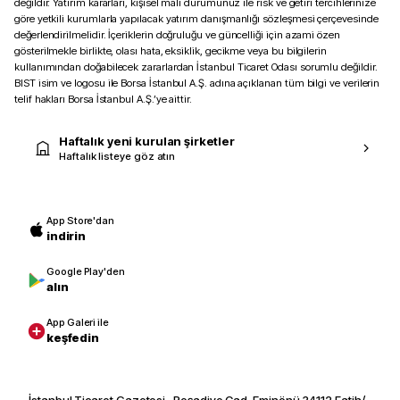
değildir. Yatırım kararları, kişisel mali durumunuz ile risk ve getiri tercihlerinize
göre yetkili kurumlarla yapılacak yatırım danışmanlığı sözleşmesi çerçevesinde
değerlendirilmelidir. İçeriklerin doğruluğu ve güncelliği için azami özen
gösterilmekle birlikte, olası hata, eksiklik, gecikme veya bu bilgilerin
kullanımından doğabilecek zararlardan İstanbul Ticaret Odası sorumlu değildir.
BIST isim ve logosu ile Borsa İstanbul A.Ş. adına açıklanan tüm bilgi ve verilerin
telif hakları Borsa İstanbul A.Ş.’ye aittir.
Haftalık yeni kurulan şirketler
Haftalık listeye göz atın
App Store'dan
indirin
Google Play'den
alın
App Galeri ile
keşfedin