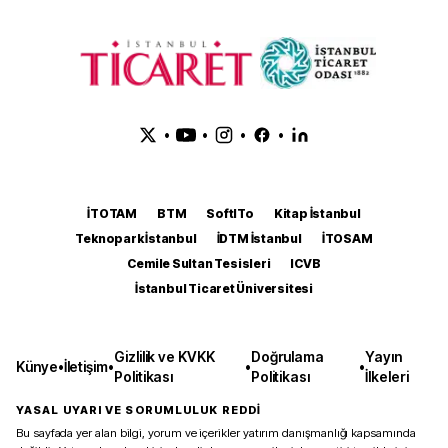
•
•
•
•
İTOTAM
BTM
SoftITo
Kitap İstanbul
Teknopark İstanbul
İDTM İstanbul
İTOSAM
Cemile Sultan Tesisleri
ICVB
İstanbul Ticaret Üniversitesi
Gizlilik ve KVKK
Doğrulama
Yayın
Künye
•
İletişim
•
•
•
Politikası
Politikası
İlkeleri
YASAL UYARI VE SORUMLULUK REDDİ
Bu sayfada yer alan bilgi, yorum ve içerikler yatırım danışmanlığı kapsamında