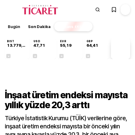
Bugün
Son Dakika
Finans
EKSTRA
BIST
USD
EUR
GBP
13.779,39
47,71
55,19
64,41
PİYASA
VERİLERİ
-0,14%
+0,18%
+0,32%
+0,38%
Sektörel
İnşaat üretim endeksi mayısta
yıllık yüzde 20,3 arttı
Türkiye İstatistik Kurumu (TÜİK) verilerine göre,
inşaat üretim endeksi mayısta bir önceki yılın
aynı ayına kıyasla yüzde 20,3, bir önceki aya