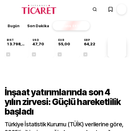
Bugün
Son Dakika
Finans
EKSTRA
BIST
USD
EUR
GBP
13.798,82
47,70
55,00
64,22
PİYASA
VERİLERİ
+0,70%
+0,16%
-0,02%
+0,07%
Sektörel
İnşaat yatırımlarında son 4
yılın zirvesi: Güçlü hareketlilik
başladı
Türkiye İstatistik Kurumu (TÜİK) verilerine göre,