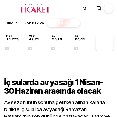
Bugün
Son Dakika
Finans
EKSTRA
BIST
USD
EUR
GBP
13.779,39
47,71
55,19
64,41
PİYASA
VERİLERİ
-0,14%
+0,18%
+0,32%
+0,38%
Sektörel
İç sularda av yasağı 1 Nisan-
30 Haziran arasında olacak
Av sezonunun sonuna gelirken alınan kararla
birlikte iç sularda av yasağı Ramazan
Bayramı'nın son gününde başlayacak. Tarım ve