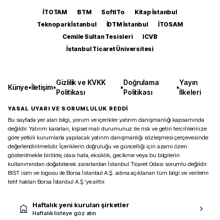
İTOTAM
BTM
SoftITo
Kitap İstanbul
Teknopark İstanbul
İDTM İstanbul
İTOSAM
Cemile Sultan Tesisleri
ICVB
İstanbul Ticaret Üniversitesi
Gizlilik ve KVKK
Doğrulama
Yayın
Künye
•
İletişim
•
•
•
Politikası
Politikası
İlkeleri
YASAL UYARI VE SORUMLULUK REDDİ
Bu sayfada yer alan bilgi, yorum ve içerikler yatırım danışmanlığı kapsamında
değildir. Yatırım kararları, kişisel mali durumunuz ile risk ve getiri tercihlerinize
göre yetkili kurumlarla yapılacak yatırım danışmanlığı sözleşmesi çerçevesinde
değerlendirilmelidir. İçeriklerin doğruluğu ve güncelliği için azami özen
gösterilmekle birlikte, olası hata, eksiklik, gecikme veya bu bilgilerin
kullanımından doğabilecek zararlardan İstanbul Ticaret Odası sorumlu değildir.
BIST isim ve logosu ile Borsa İstanbul A.Ş. adına açıklanan tüm bilgi ve verilerin
telif hakları Borsa İstanbul A.Ş.’ye aittir.
Haftalık yeni kurulan şirketler
Haftalık listeye göz atın