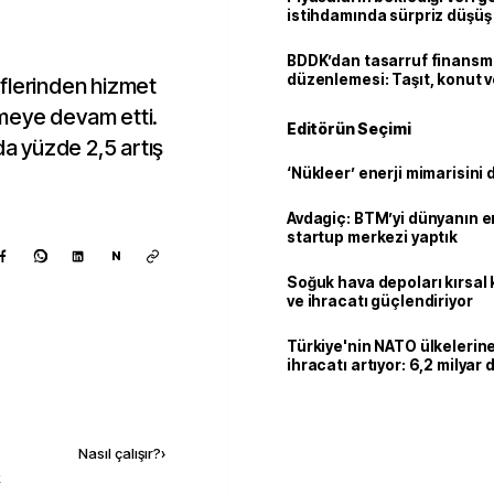
istihdamında sürpriz düşüş
BDDK’dan tasarruf finans
düzenlemesi: Taşıt, konut v
flerinden hizmet
limitler değişti
meye devam etti.
Editörün Seçimi
da yüzde 2,5 artış
‘Nükleer’ enerji mimarisini d
Avdagiç: BTM’yi dünyanın en 
startup merkezi yaptık
N
Soğuk hava depoları kırsal 
ve ihracatı güçlendiriyor
Türkiye'nin NATO ülkeleri
ihracatı artıyor: 6,2 milyar d
milyar doları aştı
Kaynak ekle
Nasıl çalışır?
›
k