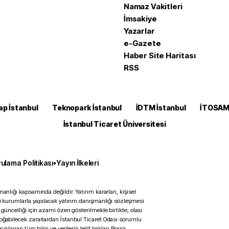
Namaz Vakitleri
İmsakiye
Yazarlar
e-Gazete
Haber Site Haritası
RSS
ap İstanbul
Teknopark İstanbul
İDTM İstanbul
İTOSA
İstanbul Ticaret Üniversitesi
ulama Politikası
•
Yayın İlkeleri
anlığı kapsamında değildir. Yatırım kararları, kişisel
ili kurumlarla yapılacak yatırım danışmanlığı sözleşmesi
 güncelliği için azami özen gösterilmekle birlikte, olası
doğabilecek zararlardan İstanbul Ticaret Odası sorumlu
çıklanan tüm bilgi ve verilerin telif hakları Borsa