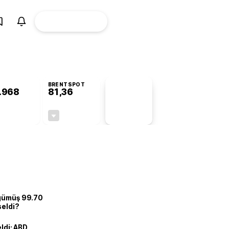
ÜYE
CANLI BORSA
Girişi
BRENTSPOT
.968
81,36
PİYASA
VERİLERİ
+0,79%
-1,72%
+0,00
-1,42
 gümüş 99.70
seldi?
eldi: ABD