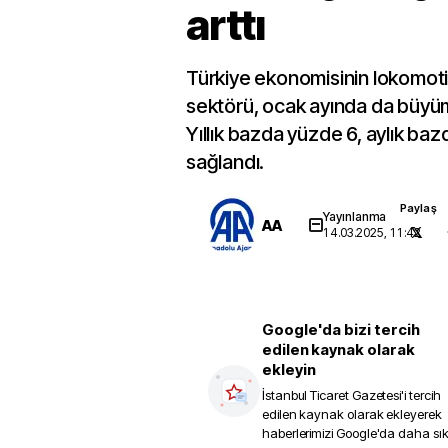
arttı
Türkiye ekonomisinin lokomoti
sektörü, ocak ayında da büyü
Yıllık bazda yüzde 6, aylık baz
sağlandı.
Paylaş
Yayınlanma
AA
14.03.2025, 11:42
Google'da bizi tercih
edilen kaynak olarak
ekleyin
İstanbul Ticaret Gazetesi
'i tercih
edilen kaynak olarak ekleyerek
haberlerimizi Google'da daha sı