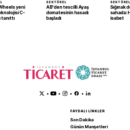
EL
SEKTÖREL
SEKTÖRE
Wheels yeni
AB'den tescilli Ayaş
Sığınak d
knolojisi C-
domatesinin hasadı
sahada: 
tanıttı
başladı
isabet
•
•
•
•
FAYDALI LINKLER
Son Dakika
Günün Manşetleri