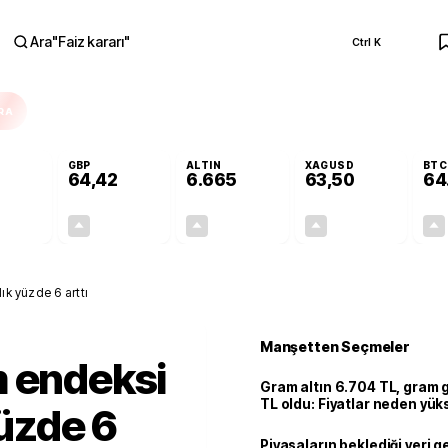
Ara
"
Faiz kararı
"
Ctrl K
RA
GBP
ALTIN
XAGUSD
BTC
64,42
6.665
63,50
64
+0,31%
+0,39%
+2,65%
+3,25%
0,17
0,25
171,98
2,00
ık yüzde 6 arttı
Manşetten Seçmeler
m endeksi
Gram altın 6.704 TL, gram
TL oldu: Fiyatlar neden yük
yüzde 6
Piyasaların beklediği veri g