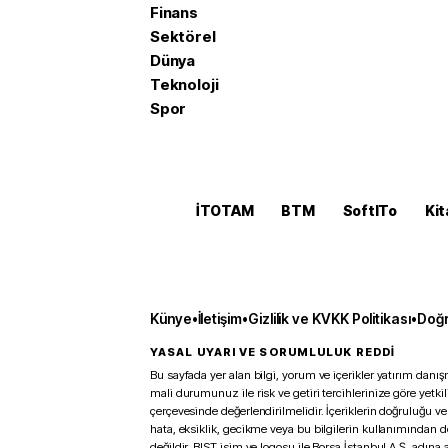
Finans
Sektörel
Dünya
Teknoloji
Spor
İTOTAM
BTM
SoftITo
Kit
Künye
•
İletişim
•
Gizlilik ve KVKK Politikası
•
Doğr
YASAL UYARI VE SORUMLULUK REDDİ
Bu sayfada yer alan bilgi, yorum ve içerikler yatırım danışm
mali durumunuz ile risk ve getiri tercihlerinize göre yetk
çerçevesinde değerlendirilmelidir. İçeriklerin doğruluğu ve
hata, eksiklik, gecikme veya bu bilgilerin kullanımından 
değildir. BIST isim ve logosu ile Borsa İstanbul A.Ş. adına a