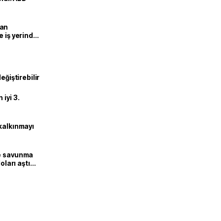
man
e iş yerinde
eğiştirebilir
iyi 3.
kalkınmayı
ne savunma
oları aştı