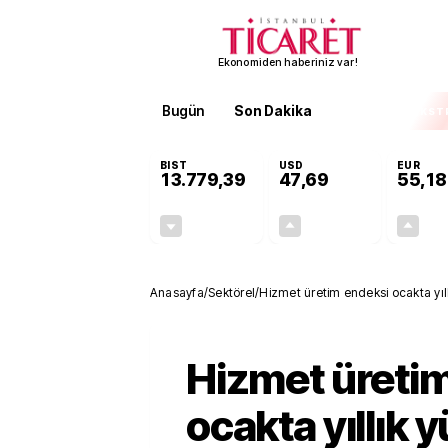
Ekonomiden haberiniz var!
Bugün
Son Dakika
Finans
EKST
BIST
USD
EUR
13.779,39
47,69
55,18
-0,14%
+0,14%
-19,42
0,07
Anasayfa
/
Sektörel
/
Hizmet üretim endeksi ocakta yıll
Hizmet üreti
ocakta yıllık 