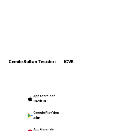
M
Cemile Sultan Tesisleri
ICVB
App Store'dan
indirin
Google Play'den
alın
App Galeri ile