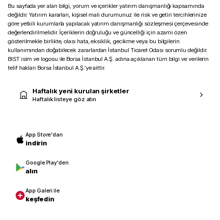
Bu sayfada yer alan bilgi, yorum ve içerikler yatırım danışmanlığı kapsamında
değildir. Yatırım kararları, kişisel mali durumunuz ile risk ve getiri tercihlerinize
göre yetkili kurumlarla yapılacak yatırım danışmanlığı sözleşmesi çerçevesinde
değerlendirilmelidir. İçeriklerin doğruluğu ve güncelliği için azami özen
gösterilmekle birlikte, olası hata, eksiklik, gecikme veya bu bilgilerin
kullanımından doğabilecek zararlardan İstanbul Ticaret Odası sorumlu değildir.
BIST isim ve logosu ile Borsa İstanbul A.Ş. adına açıklanan tüm bilgi ve verilerin
telif hakları Borsa İstanbul A.Ş.’ye aittir.
Haftalık yeni kurulan şirketler
Haftalık listeye göz atın
App Store'dan
indirin
Google Play'den
alın
App Galeri ile
keşfedin