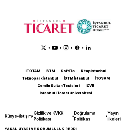
•
•
•
•
İTOTAM
BTM
SoftITo
Kitap İstanbul
Teknopark İstanbul
İDTM İstanbul
İTOSAM
Cemile Sultan Tesisleri
ICVB
İstanbul Ticaret Üniversitesi
Gizlilik ve KVKK
Doğrulama
Yayın
Künye
•
İletişim
•
•
•
Politikası
Politikası
İlkeleri
YASAL UYARI VE SORUMLULUK REDDİ