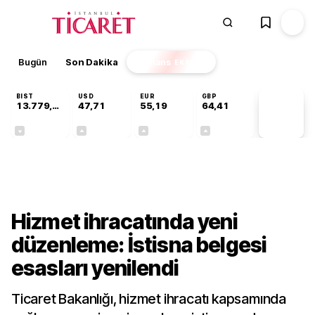
Bugün
Son Dakika
Finans
EKSTRA
BIST
USD
EUR
GBP
13.779,39
47,71
55,19
64,41
PİYASA
VERİLERİ
-0,14%
+0,18%
+0,32%
+0,38%
Sektörel
Hizmet ihracatında yeni
düzenleme: İstisna belgesi
esasları yenilendi
Ticaret Bakanlığı, hizmet ihracatı kapsamında