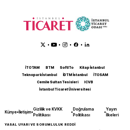
•
•
•
•
İTOTAM
BTM
SoftITo
Kitap İstanbul
Teknopark İstanbul
İDTM İstanbul
İTOSAM
Cemile Sultan Tesisleri
ICVB
İstanbul Ticaret Üniversitesi
Gizlilik ve KVKK
Doğrulama
Yayın
Künye
•
İletişim
•
•
•
Politikası
Politikası
İlkeleri
YASAL UYARI VE SORUMLULUK REDDİ