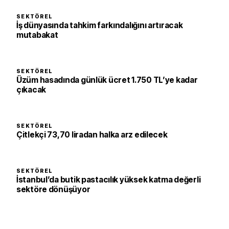
SEKTÖREL
İş dünyasında tahkim farkındalığını artıracak
mutabakat
SEKTÖREL
Üzüm hasadında günlük ücret 1.750 TL’ye kadar
çıkacak
SEKTÖREL
Çitlekçi 73,70 liradan halka arz edilecek
SEKTÖREL
İstanbul’da butik pastacılık yüksek katma değerli
sektöre dönüşüyor