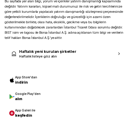
Bu sayfada yer alan bilgi, yorum ve içerikler yatırım danışmanlığı kapsamında
değildir. Yatırım kararları, kişisel mali durumunuz ile risk ve getiri tercihlerinize
göre yetkili kurumlarla yapılacak yatırım danışmanlığı sözleşmesi çerçevesinde
değerlendirilmelidir. İçeriklerin doğruluğu ve güncelliği için azami özen
gösterilmekle birlikte, olası hata, eksiklik, gecikme veya bu bilgilerin
kullanımından doğabilecek zararlardan İstanbul Ticaret Odası sorumlu değildir.
BIST isim ve logosu ile Borsa İstanbul A.Ş. adına açıklanan tüm bilgi ve verilerin
telif hakları Borsa İstanbul A.Ş.’ye aittir.
Haftalık yeni kurulan şirketler
Haftalık listeye göz atın
App Store'dan
indirin
Google Play'den
alın
App Galeri ile
keşfedin