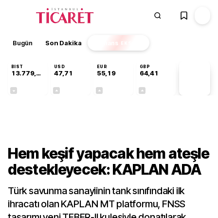
Bugün
Son Dakika
Finans
EKSTRA
BIST
USD
EUR
GBP
13.779,39
47,71
55,19
64,41
PİYASA
VERİLERİ
-0,14%
+0,18%
+0,32%
+0,38%
Sektörel
Hem keşif yapacak hem ateşle
destekleyecek: KAPLAN ADA
Türk savunma sanayiinin tank sınıfındaki ilk
ihracatı olan KAPLAN MT platformu, FNSS
tasarımı yeni TEBER-II kulesiyle donatılarak