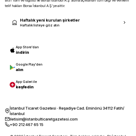
BIST isim ve logosu ile Borsa İstanbul A.Ş. adına açıklanan tüm bilgi ve verilerin
telif hakları Borsa İstanbul A.Ş.’ye aittir.
Haftalık yeni kurulan şirketler
Haftalık listeye göz atın
App Store'dan
indirin
Google Play'den
alın
App Galeri ile
keşfedin
İstanbul Ticaret Gazetesi · Reşadiye Cad. Eminönü 34112 Fatih/
İstanbul
iletisim@istanbulticaretgazetesi.com
+90 212 467 65 15