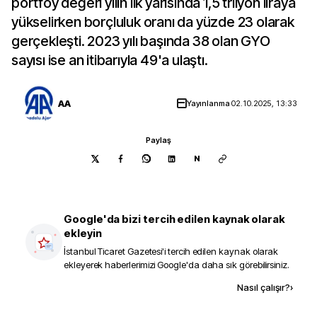
portföy değeri yılın ilk yarısında 1,5 trilyon liraya
yükselirken borçluluk oranı da yüzde 23 olarak
gerçekleşti. 2023 yılı başında 38 olan GYO
sayısı ise an itibarıyla 49'a ulaştı.
AA
Yayınlanma
02.10.2025, 13:33
Paylaş
N
Google'da bizi tercih edilen kaynak olarak
ekleyin
İstanbul Ticaret Gazetesi
'i tercih edilen kaynak olarak
ekleyerek haberlerimizi Google'da daha sık görebilirsiniz.
Kaynak ekle
Nasıl çalışır?
›