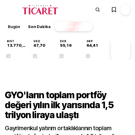
Bugün
Son Dakika
Finans
EKSTRA
BIST
USD
EUR
GBP
13.770,60
47,70
55,16
64,41
PİYASA
VERİLERİ
-0,20%
+0,17%
+0,27%
+0,38%
Sektörel
GYO'ların toplam portföy
değeri yılın ilk yarısında 1,5
trilyon liraya ulaştı
Gayrimenkul yatırım ortaklıklarının toplam