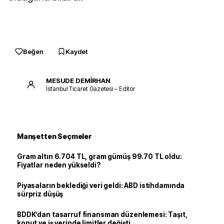
Beğen
Kaydet
MESUDE DEMİRHAN
İstanbul Ticaret Gazetesi – Editör
Manşetten Seçmeler
Gram altın 6.704 TL, gram gümüş 99.70 TL oldu:
Fiyatlar neden yükseldi?
Piyasaların beklediği veri geldi: ABD istihdamında
sürpriz düşüş
BDDK’dan tasarruf finansman düzenlemesi: Taşıt,
konut ve iş yerinde limitler değişti