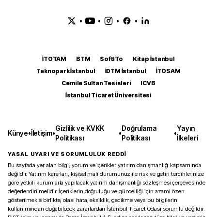
•
•
•
•
İTOTAM
BTM
SoftITo
Kitap İstanbul
Teknopark İstanbul
İDTM İstanbul
İTOSAM
Cemile Sultan Tesisleri
ICVB
İstanbul Ticaret Üniversitesi
Gizlilik ve KVKK
Doğrulama
Yayın
Künye
•
İletişim
•
•
•
Politikası
Politikası
İlkeleri
YASAL UYARI VE SORUMLULUK REDDİ
Bu sayfada yer alan bilgi, yorum ve içerikler yatırım danışmanlığı kapsamında
değildir. Yatırım kararları, kişisel mali durumunuz ile risk ve getiri tercihlerinize
göre yetkili kurumlarla yapılacak yatırım danışmanlığı sözleşmesi çerçevesinde
değerlendirilmelidir. İçeriklerin doğruluğu ve güncelliği için azami özen
gösterilmekle birlikte, olası hata, eksiklik, gecikme veya bu bilgilerin
kullanımından doğabilecek zararlardan İstanbul Ticaret Odası sorumlu değildir.