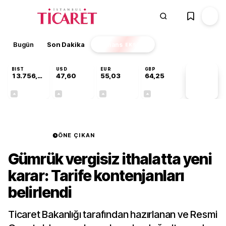
Bugün
Son Dakika
Finans
EKSTRA
BIST
USD
EUR
GBP
13.756,94
47,60
55,03
64,25
PİYASA
VERİLERİ
+0,39%
+0,06%
+0,03%
+0,23%
Ekonomi
ÖNE ÇIKAN
Gümrük vergisiz ithalatta yeni
karar: Tarife kontenjanları
belirlendi
Ticaret Bakanlığı tarafından hazırlanan ve Resmi