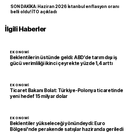
SON DAKİKA: Haziran 2026 İstanbul enflasyon oranı
belli oldu! İTO açıkladı
İlgili Haberler
EKONOMI
Beklentilerin üstünde geldi: ABD’de tarım dışı iş
gücü verimliliği ikinci çeyrekte yüzde 1,4 arttı
EKONOMI
Ticaret Bakanı Bolat: Türkiye-Polonya ticaretinde
yeni hedef 15 milyar dolar
EKONOMI
Beklentiler yükseleceği yönündeydi: Euro
Bölgesi'nde perakende satışlar haziranda geriledi