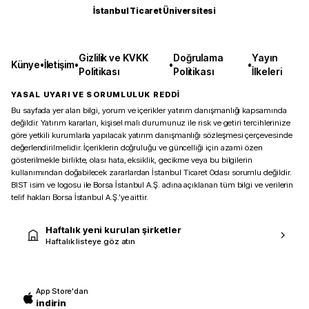
İstanbul Ticaret Üniversitesi
Gizlilik ve KVKK
Doğrulama
Yayın
Künye
•
İletişim
•
•
•
Politikası
Politikası
İlkeleri
YASAL UYARI VE SORUMLULUK REDDİ
Bu sayfada yer alan bilgi, yorum ve içerikler yatırım danışmanlığı kapsamında
değildir. Yatırım kararları, kişisel mali durumunuz ile risk ve getiri tercihlerinize
göre yetkili kurumlarla yapılacak yatırım danışmanlığı sözleşmesi çerçevesinde
değerlendirilmelidir. İçeriklerin doğruluğu ve güncelliği için azami özen
gösterilmekle birlikte, olası hata, eksiklik, gecikme veya bu bilgilerin
kullanımından doğabilecek zararlardan İstanbul Ticaret Odası sorumlu değildir.
BIST isim ve logosu ile Borsa İstanbul A.Ş. adına açıklanan tüm bilgi ve verilerin
telif hakları Borsa İstanbul A.Ş.’ye aittir.
Haftalık yeni kurulan şirketler
Haftalık listeye göz atın
App Store'dan
indirin