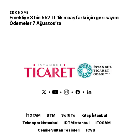
EKONOMI
Emekliye 3 bin 552 TL'lik maaş farkı için geri sayım:
Ödemeler 7 Ağustos’ta
•
•
•
•
İTOTAM
BTM
SoftITo
Kitap İstanbul
Teknopark İstanbul
İDTM İstanbul
İTOSAM
Cemile Sultan Tesisleri
ICVB