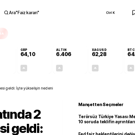
Ara
"
Faiz kararı
"
Ctrl K
RA
GBP
ALTIN
XAGUSD
BTC
64,10
6.406
62,28
64
+0,20%
+0,17%
+2,81%
+4,62%
0,11
0,11
175,20
2,75
esi geldi: İşte yükselişin nedeni
Manşetten Seçmeler
atında 2
Terörsüz Türkiye Yasası Mec
10 soruda teklifin ayrıntılar
si geldi:
Fed faiz beklentilerini deği