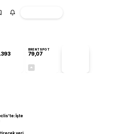
ÜYE
CANLI BORSA
Girişi
BRENTSPOT
.393
79,07
PİYASA
VERİLERİ
+1,08%
+0,82%
+0,00
0,64
lis’te: İşte
ı
ştirecek veri