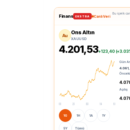
Bu içerik can
Finans
Canlı Veri
EKSTRA
Ons Altın
Au
XAUUSD
4.201,53
+123,40 (+3.03
Gün Ar
4.061,
Önceki
4.07
Açılış
4.07
16:30
22:15
05:00
10:45
16:30
1G
1H
1A
1Y
5Y
Tümü