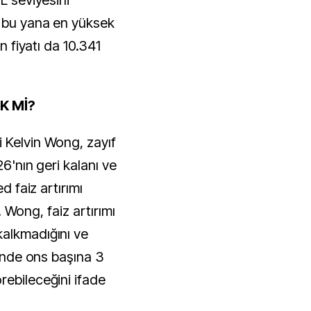
L seviyesini
n bu yana en yüksek
ın fiyatı da 10.341
K Mİ?
 Kelvin Wong, zayıf
26'nın geri kalanı ve
ed faiz artırımı
i. Wong, faiz artırımı
kalkmadığını ve
rinde ons başına 3
rebileceğini ifade