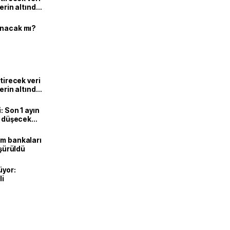
lerin altında
ınacak mı?
ştirecek veri
lerin altında
: Son 1 ayın
i, düşecek
ım bankaları
üşürüldü
üyor:
li