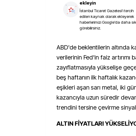
ekleyin
İstanbul Ticaret Gazetesi
'i tercih
edilen kaynak olarak ekleyerek
haberlerimizi Google'da daha sı
görebilirsiniz.
ABD'de beklentilerin altında kalan istihdam
verilerinin Fed'in faiz artırımı b
zayıflatmasıyla yükselişe geçe
beş haftanın ilk haftalık kazan
eşikleri aşan sarı metal, iki g
kazancıyla uzun süredir dev
trendini tersine çevirme sinyali
ALTIN FİYATLARI YÜKSELİY