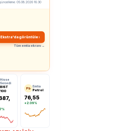
güncelleme:
05.08.2026 16:30
s Ekstra'da görüntüle ›
Tüm emtia ekranı →
Hisse
Senedi
Emtia
BIST
Pb
Petrol
100
76,55
687,
+2.09%
07%
BRENTSPOT
 100