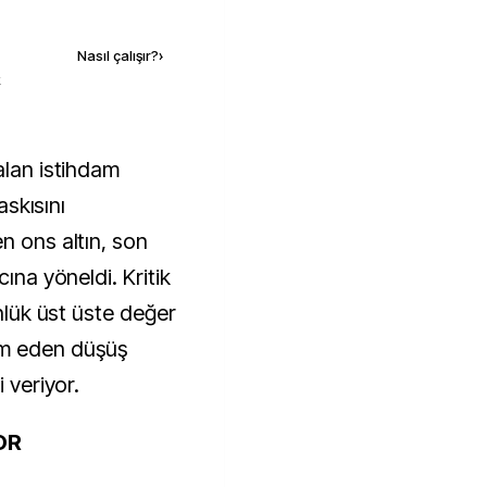
Kaynak ekle
Nasıl çalışır?
›
k
askısını
n ons altın, son
cına yöneldi. Kritik
ünlük üst üste değer
am eden düşüş
 veriyor.
OR