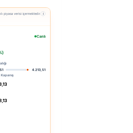
lı piyasa verisi içermektedir.
i
Canlı
%)
alığı
51
4.213,51
 Kapanış
8,13
8,13