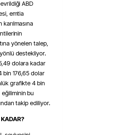
evrildiği ABD
esi, emtia
n karılmasına
tilerinin
tına yönelen talep,
 yönlü destekliyor.
5,49 dolara kadar
4 bin 176,65 dolar
lük grafikte 4 bin
eğiliminin bu
kından takip ediliyor.
E KADAR?