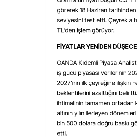
Gram altın fiyatı bugün 6.311 T
görerek 18 Haziran tarihinde
seviyesini test etti. Çeyrek alt
TL'den işlem görüyor.
FİYATLAR YENİDEN DÜŞECE
OANDA Kıdemli Piyasa Analisti
iş gücü piyasası verilerinin 20
2027'nin ilk çeyreğine ilişkin F
beklentilerini azalttığını belirtt
ihtimalinin tamamen ortadan 
altının yılın ilerleyen dönemle
bin 500 dolara doğru baskı gö
etti.