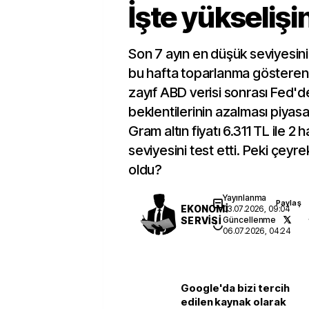
İşte yükselişi
Son 7 ayın en düşük seviyesin
bu hafta toparlanma gösteren a
zayıf ABD verisi sonrası Fed'de
beklentilerinin azalması piyasa
Gram altın fiyatı 6.311 TL ile 2
seviyesini test etti. Peki çeyre
oldu?
Yayınlanma
Paylaş
EKONOMİ
03.07.2026, 09:04
SERVİSİ
Güncellenme
06.07.2026, 04:24
Google'da bizi tercih
edilen kaynak olarak