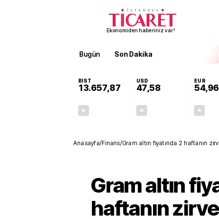
Ekonomiden haberiniz var!
Bugün
Son Dakika
Finans
EKST
BIST
USD
EUR
13.657,87
47,58
54,96
-0,22%
+0,10%
-30,06
0,05
Anasayfa
/
Finans
/
Gram altın fiyatında 2 haftanın zirv
Gram altın fiy
haftanın zirve