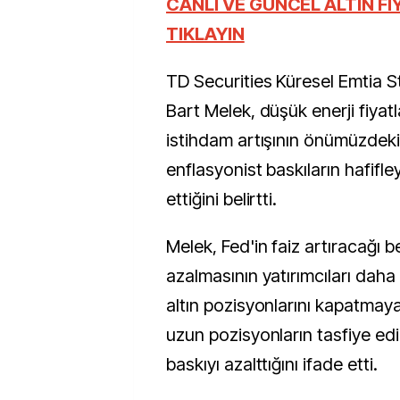
CANLI VE GÜNCEL ALTIN FİYATLARI İÇİN
TIKLAYIN
TD Securities Küresel Emtia St
Bart Melek, düşük enerji fiyatl
istihdam artışının önümüzdeki
enflasyonist baskıların hafifl
ettiğini belirtti.
Melek, Fed'in faiz artıracağı b
azalmasının yatırımcıları daha
altın pozisyonlarını kapatmaya
uzun pozisyonların tasfiye ed
baskıyı azalttığını ifade etti.