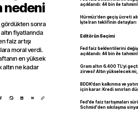
n nedeni
açıklandı: 44 bin ile tahmin
kaldı
Hürmüz’den geçiş ücreti al
İşte İran teklifinin detayları
i gördükten sonra
ltın fiyatlarında
Editörün Seçimi
n faiz artışı
Fed faiz beklentilerini deği
lara moral verdi.
açıklandı: 44 bin ile tahmin
 haftanın en yüksek
kaldı
k altın ne kadar
Gram altın 6.400 TL’yi geçti
zirvesi! Altın yükselecek m
mi?
BDDK’dan kalkınma ve yatır
için karar: Kredi sınırları d
N
Fed'de faiz tartışmaları sür
Schmid'den sıkılaşma sinya