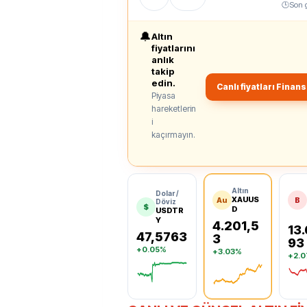
🕒
Son 
🔔
Altın
fiyatlarını
anlık
takip
edin.
Canlı fiyatları Finan
Piyasa
hareketlerin
i
kaçırmayın.
Altın
Dolar /
XAUUS
Au
B
Döviz
$
D
USDTR
Y
4.201,5
13.
47,5763
3
93
+0.05%
+3.03%
+2.
Dolar
Ons Altın
BIST