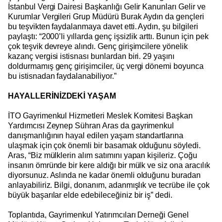
İstanbul Vergi Dairesi Başkanlığı Gelir Kanunları Gelir ve
Kurumlar Vergileri Grup Müdürü Burak Aydın da gençleri
bu teşvikten faydalanmaya
davet etti. Aydın, şu bilgileri
paylaştı: “2000’li yıllarda genç işsizlik arttı. Bunun için pek
çok teşvik devreye alındı. Genç girişimcilere yönelik
kazanç vergisi istisnası bunlardan biri. 29 yaşını
doldurmamış genç girişimciler, üç vergi dönemi boyunca
bu istisnadan faydalanabiliyor.”
HAYALLERİNİZDEKİ YAŞAM
İTO Gayrimenkul Hizmetleri Meslek Komitesi Başkan
Yardımcısı Zeynep Sühran Aras da gayrimenkul
danışmanlığının hayal edilen yaşam standartlarına
ulaşmak için çok önemli bir basamak olduğunu söyledi.
Aras, “Biz mülklerin alım satımını yapan kişileriz. Çoğu
insanın ömründe bir kere aldığı bir mülk ve siz ona aracılık
diyorsunuz. Aslında ne kadar önemli olduğunu buradan
anlayabiliriz. Bilgi, donanım, adanmışlık ve tecrübe ile çok
büyük başarılar elde edebileceğiniz bir iş” dedi.
Toplantıda, Gayrimenkul Yatırımcıları Derneği Genel