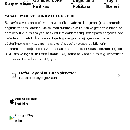
Gizlilik ve KVKK
Doğrulama
Yayın
Künye
•
İletişim
•
•
•
Politikası
Politikası
İlkeleri
YASAL UYARI VE SORUMLULUK REDDİ
Bu sayfada yer alan bilgi, yorum ve içerikler yatırım danışmanlığı kapsamında
değildir. Yatırım kararları, kişisel mali durumunuz ile risk ve getiri tercihlerinize
göre yetkili kurumlarla yapılacak yatırım danışmanlığı sözleşmesi çerçevesinde
değerlendirilmelidir. İçeriklerin doğruluğu ve güncelliği için azami özen
gösterilmekle birlikte, olası hata, eksiklik, gecikme veya bu bilgilerin
kullanımından doğabilecek zararlardan İstanbul Ticaret Odası sorumlu değildir.
BIST isim ve logosu ile Borsa İstanbul A.Ş. adına açıklanan tüm bilgi ve verilerin
telif hakları Borsa İstanbul A.Ş.’ye aittir.
Haftalık yeni kurulan şirketler
Haftalık listeye göz atın
App Store'dan
indirin
Google Play'den
alın