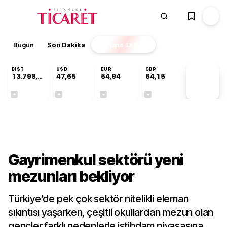
Bugün
Son Dakika
Finans
EKSTRA
BIST
USD
EUR
GBP
13.798,82
47,65
54,94
64,15
PİYASA
VERİLERİ
+0,70%
+0,05%
-0,13%
-0,04%
Sektörel
Gayrimenkul sektörü yeni
mezunları bekliyor
Türkiye’de pek çok sektör nitelikli eleman
sıkıntısı yaşarken, çeşitli okullardan mezun olan
gençler farklı nedenlerle istihdam piyasasına