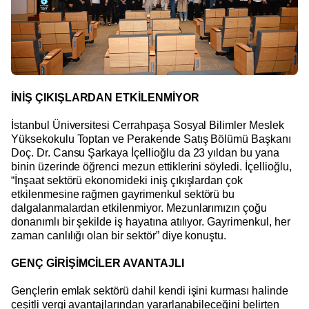
İNİŞ ÇIKIŞLARDAN ETKİLENMİYOR
İstanbul Üniversitesi Cerrahpaşa Sosyal Bilimler Meslek
Yüksekokulu Toptan ve Perakende Satış Bölümü Başkanı
Doç. Dr. Cansu Şarkaya İçellioğlu da 23 yıldan bu yana
binin üzerinde öğrenci mezun ettiklerini söyledi. İçellioğlu,
“İnşaat sektörü ekonomideki iniş çıkışlardan çok
etkilenmesine rağmen gayrimenkul sektörü bu
dalgalanmalardan etkilenmiyor. Mezunlarımızın çoğu
donanımlı bir şekilde iş hayatına atılıyor. Gayrimenkul, her
zaman canlılığı olan bir sektör” diye konuştu.
GENÇ GİRİŞİMCİLER AVANTAJLI
Gençlerin emlak sektörü dahil kendi işini kurması halinde
çeşitli vergi avantajlarından yararlanabileceğini belirten