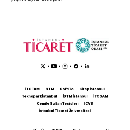
•
•
•
•
İTOTAM
BTM
SoftITo
Kitap İstanbul
Teknopark İstanbul
İDTM İstanbul
İTOSAM
Cemile Sultan Tesisleri
ICVB
İstanbul Ticaret Üniversitesi